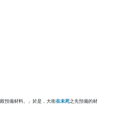
殿預備材料。」於是，大衛
在
未
死
之先預備的材