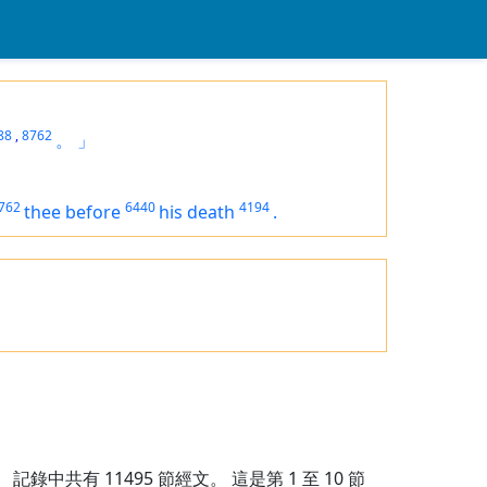
88
,
8762
。
」
762
6440
4194
thee before
his death
.
記錄中共有
11495
節經文。 這是第 1 至 10 節