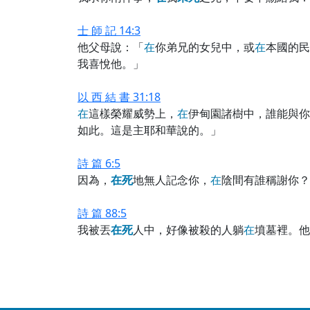
士 師 記 14:3
他父母說：「
在
你弟兄的女兒中，或
在
本國的民
我喜悅他。」
以 西 結 書 31:18
在
這樣榮耀威勢上，
在
伊甸園諸樹中，誰能與你
如此。這是主耶和華說的。」
詩 篇 6:5
因為，
在
死
地無人記念你，
在
陰間有誰稱謝你？
詩 篇 88:5
我被丟
在
死
人中，好像被殺的人躺
在
墳墓裡。他