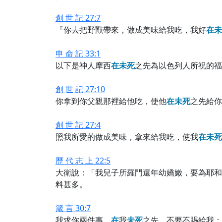
創 世 記 27:7
『你去把野獸帶來，做成美味給我吃，我好
在
未
申 命 記 33:1
以下是神人摩西
在
未
死
之先為以色列人所祝的福
創 世 記 27:10
你拿到你父親那裡給他吃，使他
在
未
死
之先給你
創 世 記 27:4
照我所愛的做成美味，拿來給我吃，使我
在
未
死
歷 代 志 上 22:5
大衛說：「我兒子所羅門還年幼嬌嫩，要為耶和
料甚多。
箴 言 30:7
我求你兩件事，
在
我
未
死
之先，不要不賜給我：