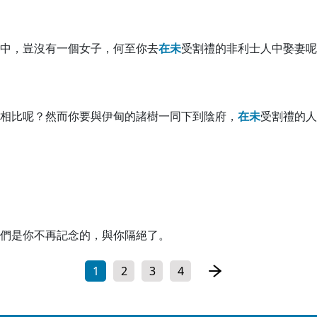
中，豈沒有一個女子，何至你去
在
未
受割禮的非利士人中娶妻呢
相比呢？然而你要與伊甸的諸樹一同下到陰府，
在
未
受割禮的人
們是你不再記念的，與你隔絕了。
1
2
3
4