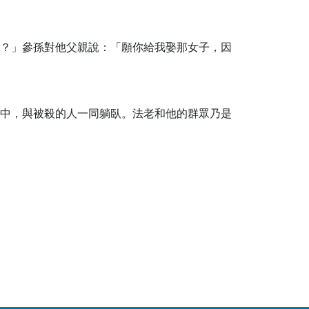
？」參孫對他父親說：「願你給我娶那女子，因
中，與被殺的人一同躺臥。法老和他的群眾乃是