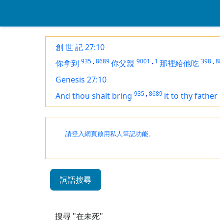
創 世 記 27:10
935
,
8689
9001
,
1
398
,
8
你拿到
你父親
那裡給他吃
Genesis 27:10
935
,
8689
And thou shalt bring
it
to thy father
請登入網頁啟用私人筆記功能。
詞語搜尋
搜尋 "在未死"