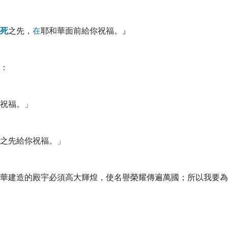
死
之先，
在
耶和華面前給你祝福。』
：
祝福。」
之先給你祝福。」
華建造的殿宇必須高大輝煌，使名譽榮耀傳遍萬國；所以我要為