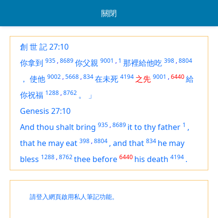
關閉
創 世 記 27:10
935
,
8689
9001
,
1
398
,
8804
你拿到
你父親
那裡給他吃
9002
,
5668
,
834
4194
9001
,
6440
，
使他
在未死
之先
給
1288
,
8762
你祝福
。
」
Genesis 27:10
935
,
8689
1
And thou shalt bring
it
to thy father
,
398
,
8804
834
that he may eat
,
and that
he may
1288
,
8762
6440
4194
bless
thee before
his death
.
請登入網頁啟用私人筆記功能。