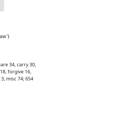
saw'}
 bare 34, carry 30,
18, forgive 16,
 3, misc 74; 654