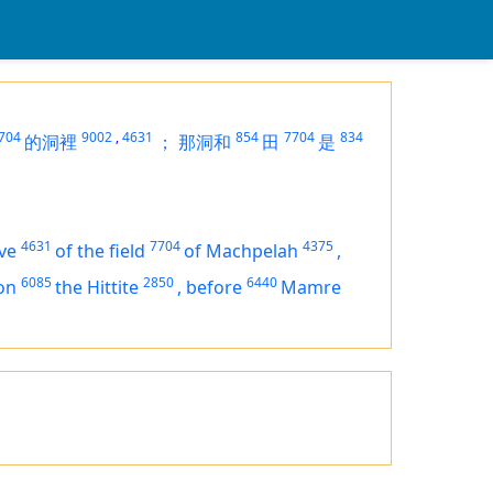
704
9002
,
4631
854
7704
834
的洞裡
；
那洞和
田
是
4631
7704
4375
ve
of the field
of Machpelah
,
6085
2850
6440
on
the Hittite
,
before
Mamre