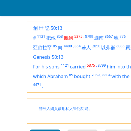
創 世 記 50:13
1121
853
5375
,
8799
3667
776
#
把他
搬到
迦南
地
85
4480
,
854
2850
6085
亞伯拉罕
向
赫人
以弗崙
買
Genesis 50:13
1121
5375
,
8799
For his sons
carried
him into t
85
7069
,
8804
which Abraham
bought
with the 
4471
.
請登入網頁啟用私人筆記功能。