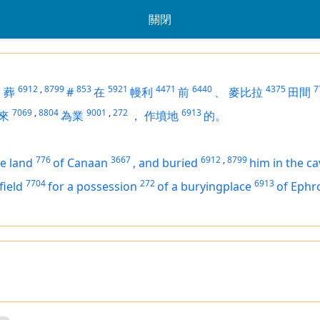
關閉
6912
,
8799
853
5921
4471
6440
4375
7
，
葬
#
在
幔利
前
、
麥比拉
田間
7069
,
8804
9001
,
272
6913
來
為業
，
作墳地
的。
776
3667
6912
,
8799
he land
of Canaan
,
and buried
him in the ca
7704
272
6913
field
for a possession
of a buryingplace
of Ephr