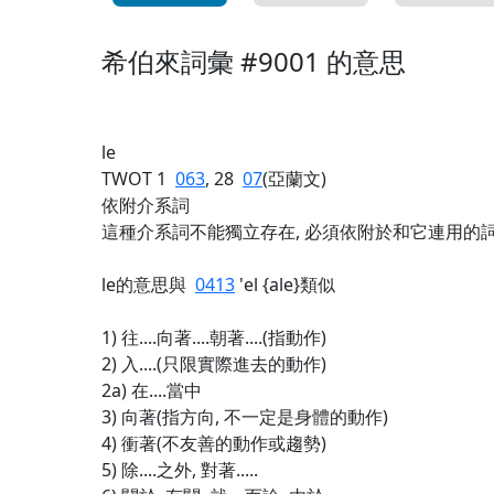
希伯來詞彙 #9001 的意思
le
TWOT 1
063
, 28
07
(亞蘭文)
依附介系詞
這種介系詞不能獨立存在, 必須依附於和它連用的詞,
le的意思與
0413
'el {ale}類似
1) 往....向著....朝著....(指動作)
2) 入....(只限實際進去的動作)
2a) 在....當中
3) 向著(指方向, 不一定是身體的動作)
4) 衝著(不友善的動作或趨勢)
5) 除....之外, 對著.....