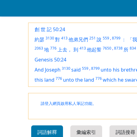
創 世 記 50:24
3130
413
251
559
,
8799
約瑟
對
他弟兄們
說
：
「
2063
776
413
7650
,
8738
834
地
上去，
到
他起誓
所
Genesis 50:24
3130
559
,
8799
And Joseph
said
unto his brethr
776
776
this land
unto the land
which he swar
請登入網頁啟用私人筆記功能。
詞語解釋
彙編索引
詞語搜尋