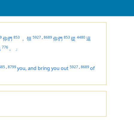
9
853
5927
,
8689
853
4480
你們
，
領
你們
從
這
776
地
。
」
485
,
8799
5927
,
8689
you, and bring you out
of