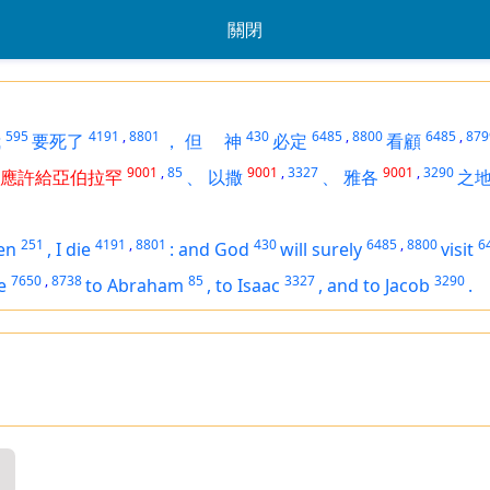
關閉
595
4191
,
8801
430
6485
,
8800
6485
,
879
我
要死了
，
但
神
必定
看顧
9001
,
85
9001
,
3327
9001
,
3290
應許給亞伯拉罕
、
以撒
、
雅各
之
251
4191
,
8801
430
6485
,
8800
6
en
,
I die
:
and God
will surely
visit
7650
,
8738
85
3327
3290
e
to Abraham
,
to Isaac
,
and to Jacob
.