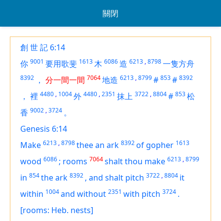
關閉
創 世 記 6:14
9001
1613
6086
6213
,
8798
你
要用歌斐
木
造
一隻方舟
8392
7064
6213
,
8799
853
8392
，
分一間一間
地造
#
#
4480
,
1004
4480
,
2351
3722
,
8804
853
，
裡
外
抹上
#
松
9002
,
3724
香
。
Genesis 6:14
6213
,
8798
8392
1613
Make
thee an ark
of gopher
6086
7064
6213
,
8799
wood
;
rooms
shalt thou make
854
8392
3722
,
8804
in
the ark
,
and shalt pitch
it
1004
2351
3724
within
and without
with pitch
.
[rooms: Heb. nests]