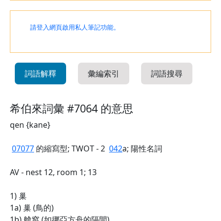
請登入網頁啟用私人筆記功能。
詞語解釋
彙編索引
詞語搜尋
希伯來詞彙 #7064 的意思
qen {kane}
07077
的縮寫型; TWOT - 2
042
a; 陽性名詞
AV - nest 12, room 1; 13
1) 巢
1a) 巢 (鳥的)
1b) 艙窩 (如挪亞方舟的隔間)