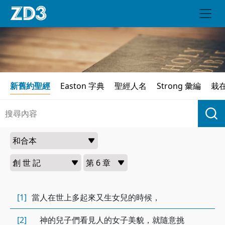
新舊約聖經
Easton 字典
聖經人名
Strong 彙編
栽
[1]
當人在世上多起來又生女兒的時候，
[2]
神的兒子們看見人的女子美貌，就隨意挑