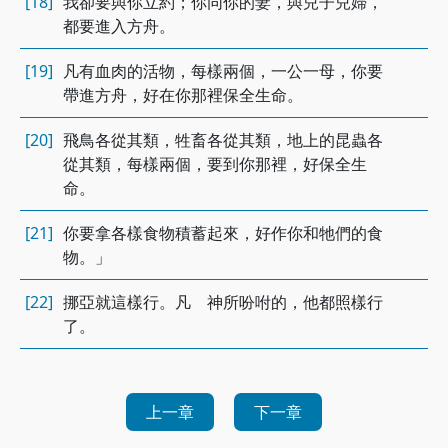
[18]
我卻要與你立約；你同你的妻，與兒子兒婦，
都要進入方舟。
[19]
凡有血肉的活物，每樣兩個，一公一母，你要
帶進方舟，好在你那裡保全生命。
[20]
飛鳥各從其類，牲畜各從其類，地上的昆蟲各
從其類，每樣兩個，要到你那裡，好保全生
命。
[21]
你要拿各樣食物積蓄起來，好作你和牠們的食
物。」
[22]
挪亞就這樣行。凡 神所吩咐的，他都照樣行
了。
上一章
下一章