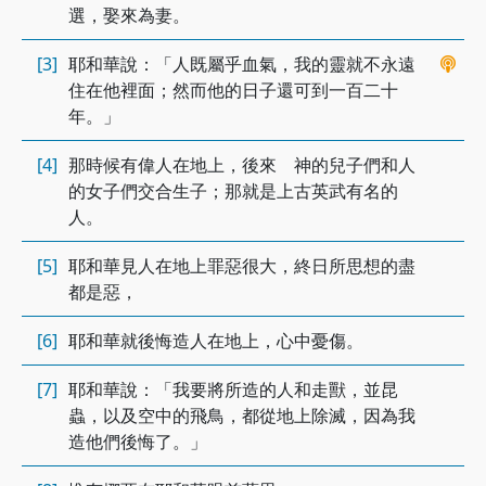
選，娶來為妻。
[3]
耶和華說：「人既屬乎血氣，我的靈就不永遠
住在他裡面；然而他的日子還可到一百二十
年。」
[4]
那時候有偉人在地上，後來 神的兒子們和人
的女子們交合生子；那就是上古英武有名的
人。
[5]
耶和華見人在地上罪惡很大，終日所思想的盡
都是惡，
[6]
耶和華就後悔造人在地上，心中憂傷。
[7]
耶和華說：「我要將所造的人和走獸，並昆
蟲，以及空中的飛鳥，都從地上除滅，因為我
造他們後悔了。」