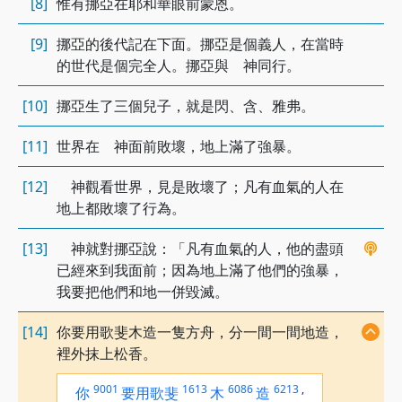
[8]
惟有挪亞在耶和華眼前蒙恩。
[9]
挪亞的後代記在下面。挪亞是個義人，在當時
的世代是個完全人。挪亞與 神同行。
[10]
挪亞生了三個兒子，就是閃、含、雅弗。
[11]
世界在 神面前敗壞，地上滿了強暴。
[12]
神觀看世界，見是敗壞了；凡有血氣的人在
地上都敗壞了行為。
[13]
神就對挪亞說：「凡有血氣的人，他的盡頭
已經來到我面前；因為地上滿了他們的強暴，
我要把他們和地一併毀滅。
[14]
你要用歌斐木造一隻方舟，分一間一間地造，
裡外抹上松香。
9001
1613
6086
6213
,
你
要用歌斐
木
造