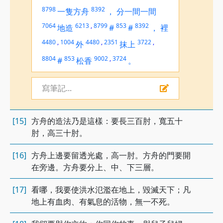
8798
8392
一隻方舟
，
分一間一間
7064
6213
,
8799
853
8392
地造
#
#
，
裡
4480
,
1004
4480
,
2351
3722
,
外
抹上
8804
853
9002
,
3724
#
松香
。
寫筆記...
[15]
方舟的造法乃是這樣：要長三百肘，寬五十
肘，高三十肘。
[16]
方舟上邊要留透光處，高一肘。方舟的門要開
在旁邊。方舟要分上、中、下三層。
[17]
看哪，我要使洪水氾濫在地上，毀滅天下；凡
地上有血肉、有氣息的活物，無一不死。