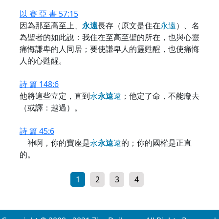
以 賽 亞 書 57:15
因為那至高至上、
永
遠
長存（原文是住在
永
遠
）、名
為聖者的如此說：我住在至高至聖的所在，也與心靈
痛悔謙卑的人同居；要使謙卑人的靈甦醒，也使痛悔
人的心甦醒。
詩 篇 148:6
他將這些立定，直到
永
永
遠
遠
；他定了命，不能廢去
（或譯：越過）。
詩 篇 45:6
神啊，你的寶座是
永
永
遠
遠
的；你的國權是正直
的。
1
2
3
4