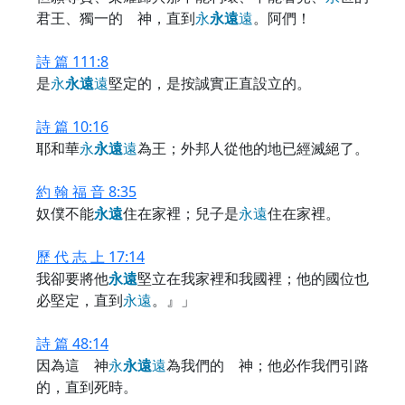
君王、獨一的 神，直到
永
永
遠
遠
。阿們！
詩 篇 111:8
是
永
永
遠
遠
堅定的，是按誠實正直設立的。
詩 篇 10:16
耶和華
永
永
遠
遠
為王；外邦人從他的地已經滅絕了。
約 翰 福 音 8:35
奴僕不能
永
遠
住在家裡；兒子是
永
遠
住在家裡。
歷 代 志 上 17:14
我卻要將他
永
遠
堅立在我家裡和我國裡；他的國位也
必堅定，直到
永
遠
。』」
詩 篇 48:14
因為這 神
永
永
遠
遠
為我們的 神；他必作我們引路
的，直到死時。