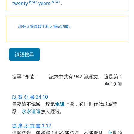
6242
8141
twenty
years
.
請登入網頁啟用私人筆記功能。
詞語搜尋
搜尋 "永遠"
記錄中共有
947
節經文。 這是第 1
至 10 節
以 賽 亞 書 34:10
晝夜總不熄滅，煙氣
永
遠
上騰，必世世代代成為荒
廢，
永
永
遠
遠
無人經過。
提 摩 太 前 書 1:17
但願尊貴、榮耀歸與那不能朽壞、不能看見、
永
世的