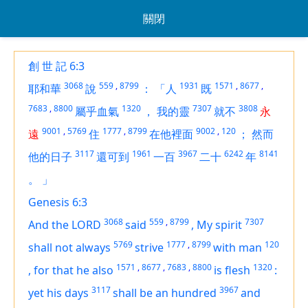
關閉
創 世 記 6:3
3068
559
,
8799
1931
1571
,
8677
,
耶和華
說
：
「人
既
7683
,
8800
1320
7307
3808
屬乎血氣
，
我的靈
就不
永
9001
,
5769
1777
,
8799
9002
,
120
遠
住
在他裡面
；
然而
3117
1961
3967
6242
8141
他的日子
還可到
一百
二十
年
。
」
Genesis 6:3
3068
559
,
8799
7307
And the LORD
said
,
My spirit
5769
1777
,
8799
120
shall not always
strive
with man
1571
,
8677
,
7683
,
8800
1320
,
for that he also
is
flesh
:
3117
3967
yet his days
shall be an hundred
and