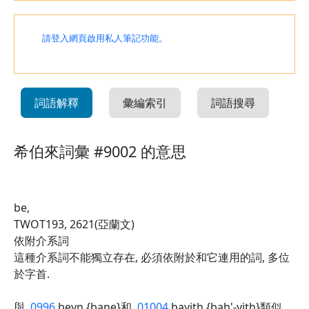
請登入網頁啟用私人筆記功能。
詞語解釋
彙編索引
詞語搜尋
希伯來詞彙 #9002 的意思
be,
TWOT193, 2621(亞蘭文)
依附介系詞
這種介系詞不能獨立存在, 必須依附於和它連用的詞, 多位
於字首.
與
0996
beyn {bane}和
01004
bayith {bah'-yith}類似