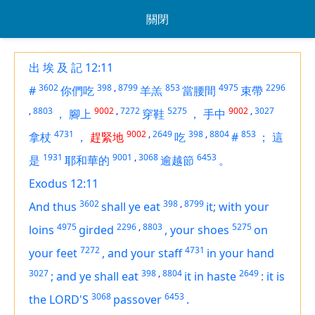
關閉
出 埃 及 記 12:11
3602
398
,
8799
853
4975
2296
#
你們吃
羊羔
當腰間
束帶
,
8803
9002
,
7272
5275
9002
,
3027
，
腳上
穿鞋
，
手中
4731
9002
,
2649
398
,
8804
853
拿杖
，
趕緊地
吃
#
；
這
1931
9001
,
3068
6453
是
耶和華的
逾越節
。
Exodus 12:11
3602
398
,
8799
And thus
shall ye eat
it;
with
your
4975
2296
,
8803
5275
loins
girded
,
your shoes
on
7272
4731
your feet
,
and your staff
in your hand
3027
398
,
8804
2649
;
and ye shall eat
it in haste
:
it
is
3068
6453
the LORD'S
passover
.