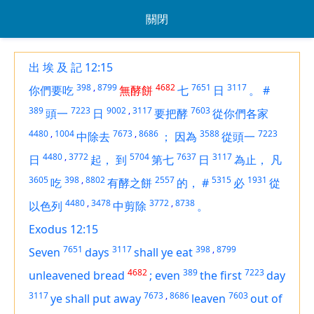
關閉
出 埃 及 記 12:15
398
,
8799
4682
7651
3117
你們要吃
無酵餅
七
日
。
#
389
7223
9002
,
3117
7603
頭一
日
要把酵
從你們各家
4480
,
1004
7673
,
8686
3588
7223
中除去
；
因為
從頭一
4480
,
3772
5704
7637
3117
日
起，
到
第七
日
為止，
凡
3605
398
,
8802
2557
5315
1931
吃
有酵之餅
的，
#
必
從
4480
,
3478
3772
,
8738
以色列
中剪除
。
Exodus 12:15
7651
3117
398
,
8799
Seven
days
shall ye eat
4682
389
7223
unleavened bread
;
even
the first
day
3117
7673
,
8686
7603
ye shall put away
leaven
out of