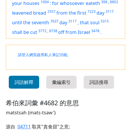
1004
398
,
8802
your houses
:
for whosoever eateth
2557
7223
3117
leavened bread
from the first
day
7637
3117
5315
until the seventh
day
,
that soul
3772
,
8738
3478
shall be cut
off from Israel
.
請登入網頁啟用私人筆記功能。
詞語解釋
彙編索引
詞語搜尋
希伯來詞彙 #4682 的意思
matstsah {mats-tsaw'}
源自
04711
取其"貪食甜"之意;