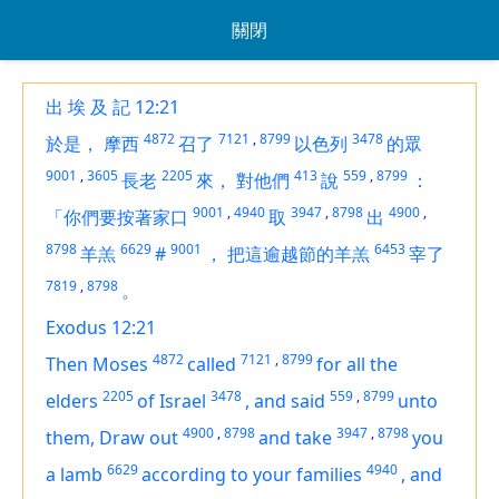
關閉
出 埃 及 記 12:21
4872
7121
,
8799
3478
於是，
摩西
召了
以色列
的眾
9001
,
3605
2205
413
559
,
8799
長老
來，
對他們
說
：
9001
,
4940
3947
,
8798
4900
,
「你們要按著家口
取
出
8798
6629
9001
6453
羊羔
#
，
把這逾越節的羊羔
宰了
7819
,
8798
。
Exodus 12:21
4872
7121
,
8799
Then Moses
called
for all the
2205
3478
559
,
8799
elders
of Israel
,
and said
unto
4900
,
8798
3947
,
8798
them, Draw out
and take
you
6629
4940
a lamb
according to your families
,
and