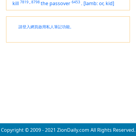
7819
,
8798
6453
kill
the passover
.
[lamb: or, kid]
請登入網頁啟用私人筆記功能。
Copyright © 2009 - 2021 ZionDaily.com All Rights Reserved.