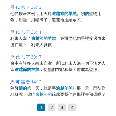
歷 代 志 下 35:13
他們按著常例，用火烤
逾
越
節
的
羊
羔
。別
的
聖物用
鍋，用釜，用罐煮了，速速地送給眾民。
歷 代 志 下 35:11
利未人宰了
逾
越
節
的
羊
羔
，祭司從他們手裡接過血來
灑在壇上；利未人剝皮，
歷 代 志 下 30:17
會中有許多人尚未自潔，所以利未人為一切不潔之人
宰
逾
越
節
的
羊
羔
，使他們在耶和華面前成為聖潔。
馬 可 福 音 14:12
除酵
節
的
第一天，就是宰
逾
越
羊
羔
的
那一天，門徒對
耶穌說：你吃
逾
越
節
的
筵席要我們往那裡去預備呢？
1
2
3
4