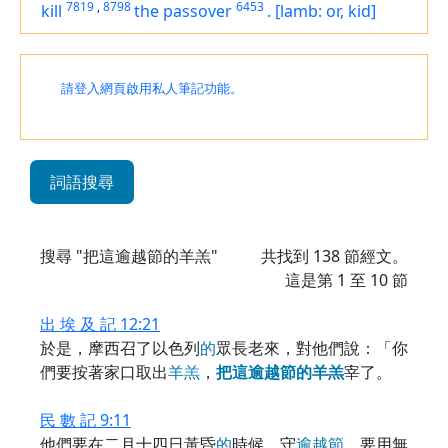
7819
,
8798
6453
kill
the passover
.
[lamb: or, kid]
請登入網頁啟用私人筆記功能。
詞語搜尋
搜尋 "把這逾越節的羊羔"
共找到
138
節經文。
這是第 1 至 10 節
出 埃 及 記 12:21
於是，摩西召了以色列
的
眾長老來，對他們說：「你
們要按著家口取出
羊
羔
，
把
這
逾
越
節
的
羊
羔
宰了。
民 數 記 9:11
他們要在二月十四日黃昏
的
時候，守
逾
越
節
。要用無