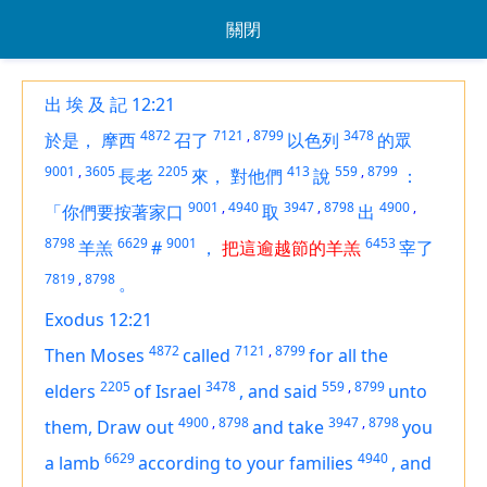
關閉
出 埃 及 記 12:21
4872
7121
,
8799
3478
於是，
摩西
召了
以色列
的眾
9001
,
3605
2205
413
559
,
8799
長老
來，
對他們
說
：
9001
,
4940
3947
,
8798
4900
,
「你們要按著家口
取
出
8798
6629
9001
6453
羊羔
#
，
把這逾越節的羊羔
宰了
7819
,
8798
。
Exodus 12:21
4872
7121
,
8799
Then Moses
called
for all the
2205
3478
559
,
8799
elders
of Israel
,
and said
unto
4900
,
8798
3947
,
8798
them, Draw out
and take
you
6629
4940
a lamb
according to your families
,
and