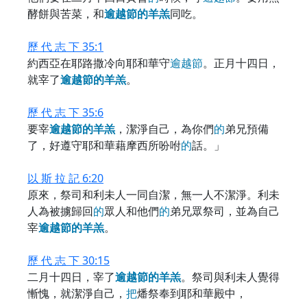
酵餅與苦菜，和
逾
越
節
的
羊
羔
同吃。
歷 代 志 下 35:1
約西亞在耶路撒冷向耶和華守
逾
越
節
。正月十四日，
就宰了
逾
越
節
的
羊
羔
。
歷 代 志 下 35:6
要宰
逾
越
節
的
羊
羔
，潔淨自己，為你們
的
弟兄預備
了，好遵守耶和華藉摩西所吩咐
的
話。」
以 斯 拉 記 6:20
原來，祭司和利未人一同自潔，無一人不潔淨。利未
人為被擄歸回
的
眾人和他們
的
弟兄眾祭司，並為自己
宰
逾
越
節
的
羊
羔
。
歷 代 志 下 30:15
二月十四日，宰了
逾
越
節
的
羊
羔
。祭司與利未人覺得
慚愧，就潔淨自己，
把
燔祭奉到耶和華殿中，