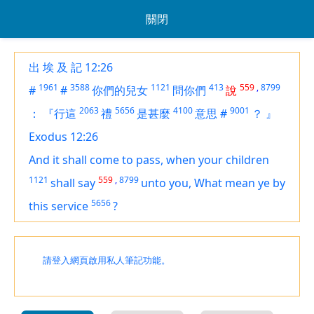
關閉
出 埃 及 記 12:26
1961
3588
1121
413
559
,
8799
#
#
你們的兒女
問你們
說
2063
5656
4100
9001
：
『行這
禮
是甚麼
意思
#
？
』
Exodus 12:26
And it shall come to pass, when your children
1121
559
,
8799
shall say
unto you, What mean ye by
5656
this service
?
請登入網頁啟用私人筆記功能。