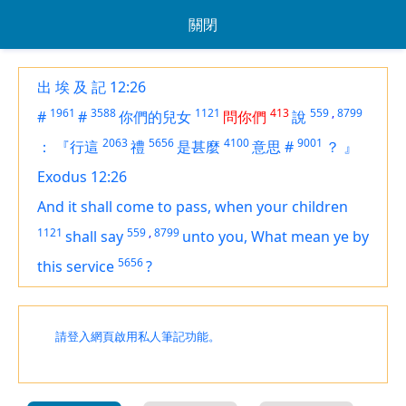
關閉
出 埃 及 記 12:26
1961
3588
1121
413
559
,
8799
#
#
你們的兒女
問你們
說
2063
5656
4100
9001
：
『行這
禮
是甚麼
意思
#
？
』
Exodus 12:26
And it shall come to pass, when your children
1121
559
,
8799
shall say
unto you, What mean ye by
5656
this service
?
請登入網頁啟用私人筆記功能。