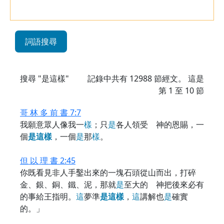
詞語搜尋
搜尋 "是這樣"
記錄中共有
12988
節經文。 這是
第 1 至 10 節
哥 林 多 前 書 7:7
我願意眾人像我一
樣
；只
是
各人領受 神的恩賜，一
個
是
這
樣
，一個
是
那
樣
。
但 以 理 書 2:45
你既看見非人手鑿出來的一塊石頭從山而出，打碎
金、銀、銅、鐵、泥，那就
是
至大的 神把後來必有
的事給王指明。
這
夢準
是
這
樣
，
這
講解也
是
確實
的。」