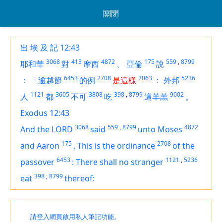
關閉
出 埃 及 記 12:43
3068
413
4872
175
559
,
8799
耶和華
對
摩西
、
亞倫
說
6453
2708
2063
5236
：
「逾越節
的例
是這樣
：
外邦
1121
3605
3808
398
,
8799
9002
人
都
不可
吃
這羊羔
。
Exodus 12:43
3068
559
,
8799
4872
And the LORD
said
unto Moses
175
2708
and Aaron
,
This
is
the ordinance
of the
6453
1121
,
5236
passover
:
There shall no stranger
398
,
8799
eat
thereof:
請登入網頁啟用私人筆記功能。