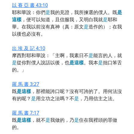
以 賽 亞 書 43:10
耶和華說：你們
是
我的見證，我所揀選的僕人。既
是
這
樣
，便可以知道，且信服我，又明白我就
是
耶和
華。在我以前沒有真神（真：原文
是
造作的）；在我
以後也必沒有。
出 埃 及 記 4:10
摩西對耶和華說：「主啊，我素日不
是
能言的人，就
是
從你對僕人說話以後，也
是
這
樣
。我本
是
拙口笨舌
的。」
羅 馬 書 3:27
既
是
這
樣
，那裡能誇口呢？沒有可誇的了。用何法沒
有的呢？
是
用立功之法嗎？不
是
，乃用信主之法。
羅 馬 書 7:17
既
是
這
樣
，就不
是
我做的，乃
是
住在我裡頭的罪做
的。