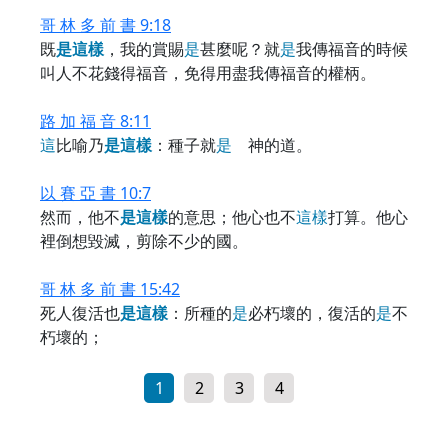
哥 林 多 前 書 9:18
既
是
這
樣
，我的賞賜
是
甚麼呢？就
是
我傳福音的時候
叫人不花錢得福音，免得用盡我傳福音的權柄。
路 加 福 音 8:11
這
比喻乃
是
這
樣
：種子就
是
神的道。
以 賽 亞 書 10:7
然而，他不
是
這
樣
的意思；他心也不
這
樣
打算。他心
裡倒想毀滅，剪除不少的國。
哥 林 多 前 書 15:42
死人復活也
是
這
樣
：所種的
是
必朽壞的，復活的
是
不
朽壞的；
1
2
3
4