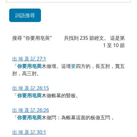
詞語搜尋
搜尋 "你要用皂莢"
共找到
235
節經文。 這是第
1 至 10 節
出 埃 及 記 27:1
「
你
要
用
皂
莢
木做壇。這壇
要
四方的，長五肘，寬五
肘，高三肘。
出 埃 及 記 26:15
「
你
要
用
皂
莢
木做帳幕的豎板。
出 埃 及 記 26:26
「
你
要
用
皂
莢
木做閂：為帳幕這面的板做五閂，
出 埃 及 記 30:1