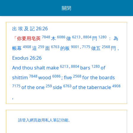
關閉
出 埃 及 記 26:26
7848
6086
6213
,
8804
1280
「你要用皂莢
木
做
閂
：
為
4908
259
6763
9001
,
7175
2568
帳幕
這
面
的板
做五
閂，
Exodus 26:26
6213
,
8804
1280
And thou shalt make
bars
of
7848
6086
2568
shittim
wood
;
five
for the boards
7175
259
6763
4908
of the one
side
of the tabernacle
,
請登入網頁啟用私人筆記功能。