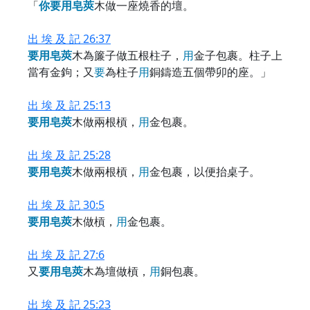
「
你
要
用
皂
莢
木做一座燒香的壇。
出 埃 及 記 26:37
要
用
皂
莢
木為簾子做五根柱子，
用
金子包裹。柱子上
當有金鉤；又
要
為柱子
用
銅鑄造五個帶卯的座。」
出 埃 及 記 25:13
要
用
皂
莢
木做兩根槓，
用
金包裹。
出 埃 及 記 25:28
要
用
皂
莢
木做兩根槓，
用
金包裹，以便抬桌子。
出 埃 及 記 30:5
要
用
皂
莢
木做槓，
用
金包裹。
出 埃 及 記 27:6
又
要
用
皂
莢
木為壇做槓，
用
銅包裹。
出 埃 及 記 25:23