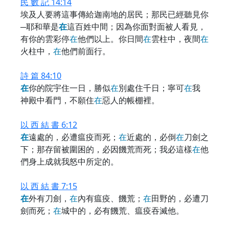
民 數 記 14:14
埃及人要將這事傳給迦南地的居民；那民已經聽見你
─耶和華是
在
這百姓中間；因為你面對面被人看見，
有你的雲彩停
在
他們以上。你日間
在
雲柱中，夜間
在
火柱中，
在
他們前面行。
詩 篇 84:10
在
你的院宇住一日，勝似
在
別處住千日；寧可
在
我
神殿中看門，不願住
在
惡人的帳棚裡。
以 西 結 書 6:12
在
遠處的，必遭瘟疫而死；
在
近處的，必倒
在
刀劍之
下；那存留被圍困的，必因饑荒而死；我必這樣
在
他
們身上成就我怒中所定的。
以 西 結 書 7:15
在
外有刀劍，
在
內有瘟疫、饑荒；
在
田野的，必遭刀
劍而死；
在
城中的，必有饑荒、瘟疫吞滅他。