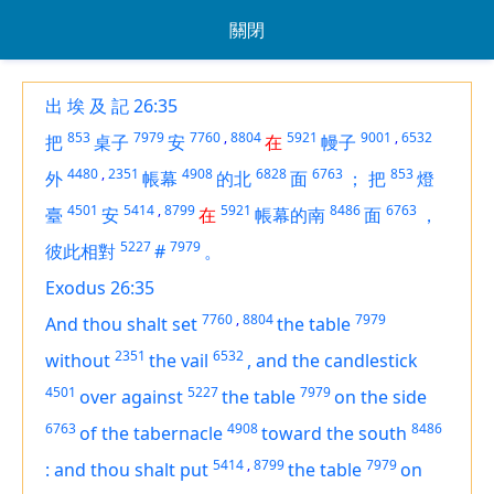
關閉
出 埃 及 記 26:35
853
7979
7760
,
8804
5921
9001
,
6532
把
桌子
安
在
幔子
4480
,
2351
4908
6828
6763
853
外
帳幕
的北
面
；
把
燈
4501
5414
,
8799
5921
8486
6763
臺
安
在
帳幕的南
面
，
5227
7979
彼此相對
#
。
Exodus 26:35
7760
,
8804
7979
And thou shalt set
the table
2351
6532
without
the vail
,
and the candlestick
4501
5227
7979
over against
the table
on the side
6763
4908
8486
of the tabernacle
toward the south
5414
,
8799
7979
:
and thou shalt put
the table
on