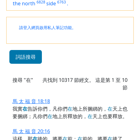
6828
6763
the north
side
.
請登入網頁啟用私人筆記功能。
詞語搜尋
搜尋 "在"
共找到
10317
節經文。 這是第 1 至 10
節
馬 太 福 音 18:18
我實
在
告訴你們，凡你們
在
地上所捆綁的，
在
天上也
要捆綁；凡你們
在
地上所釋放的，
在
天上也要釋放。
馬 太 福 音 20:16
這樣，那
在
後的，將要
在
前；
在
前的，將要
在
後了。