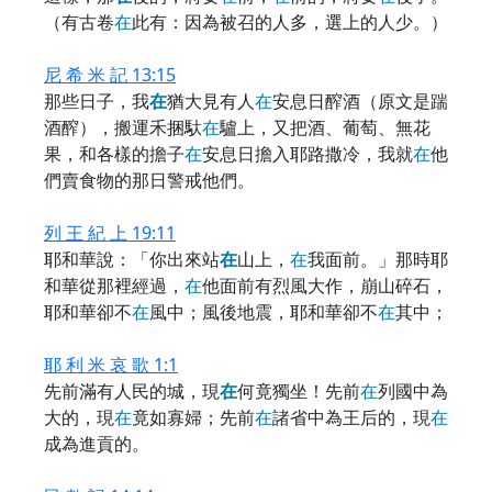
（有古卷
在
此有：因為被召的人多，選上的人少。）
尼 希 米 記 13:15
那些日子，我
在
猶大見有人
在
安息日醡酒（原文是踹
酒醡），搬運禾捆馱
在
驢上，又把酒、葡萄、無花
果，和各樣的擔子
在
安息日擔入耶路撒冷，我就
在
他
們賣食物的那日警戒他們。
列 王 紀 上 19:11
耶和華說：「你出來站
在
山上，
在
我面前。」那時耶
和華從那裡經過，
在
他面前有烈風大作，崩山碎石，
耶和華卻不
在
風中；風後地震，耶和華卻不
在
其中；
耶 利 米 哀 歌 1:1
先前滿有人民的城，現
在
何竟獨坐！先前
在
列國中為
大的，現
在
竟如寡婦；先前
在
諸省中為王后的，現
在
成為進貢的。