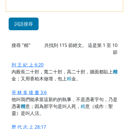
詞語搜尋
搜尋 "精"
共找到
115
節經文。 這是第 1 至 10
節
列 王 紀 上 6:20
內殿長二十肘，寬二十肘，高二十肘，牆面都貼上
精
金；又用香柏木做壇，包上
精
金。
哥 林 多 後 書 3:6
他叫我們能承當這新約的執事，不是憑著字句，乃是
憑著
精
意；因為那字句是叫人死，
精
意（或作：聖
靈）是叫人活。
歷 代 志 上 28:17