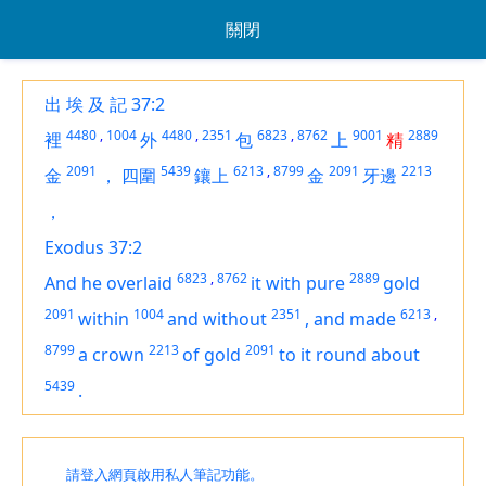
關閉
出 埃 及 記 37:2
4480
,
1004
4480
,
2351
6823
,
8762
9001
2889
裡
外
包
上
精
2091
5439
6213
,
8799
2091
2213
金
，
四圍
鑲上
金
牙邊
，
Exodus 37:2
6823
,
8762
2889
And he overlaid
it with pure
gold
2091
1004
2351
6213
,
within
and without
,
and made
8799
2213
2091
a crown
of gold
to it round about
5439
.
請登入網頁啟用私人筆記功能。