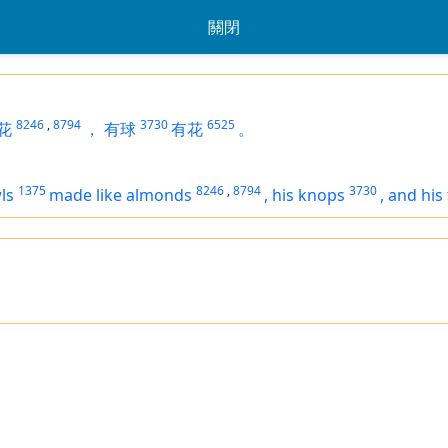
關閉
8246
,
8794
3730
6525
花
，
有球
有花
。
1375
8246
,
8794
3730
ls
made like almonds
,
his knops
,
and his