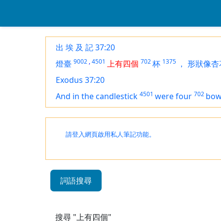
出 埃 及 記 37:20
9002
,
4501
702
1375
燈臺
上有四個
杯
，
形狀像杏
Exodus 37:20
4501
702
And in the candlestick
were
four
bow
請登入網頁啟用私人筆記功能。
詞語搜尋
搜尋 "上有四個"