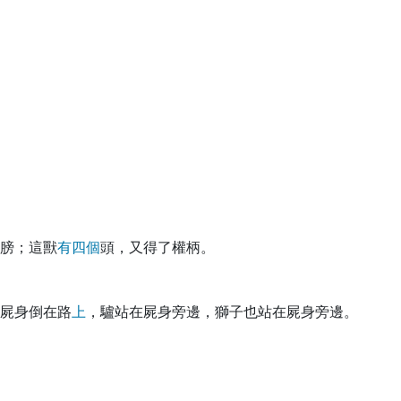
膀；這獸
有
四
個
頭，又得了權柄。
屍身倒在路
上
，驢站在屍身旁邊，獅子也站在屍身旁邊。