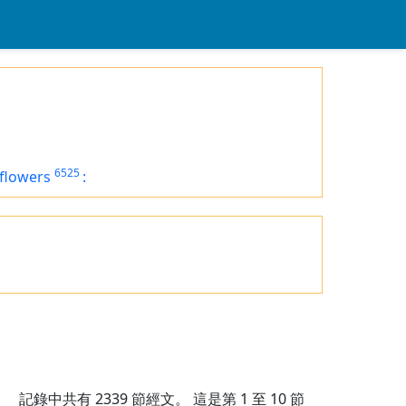
6525
 flowers
:
記錄中共有
2339
節經文。 這是第 1 至 10 節