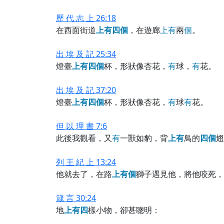
歷 代 志 上 26:18
在西面街道
上
有
四
個
，在遊廊
上
有
兩
個
。
出 埃 及 記 25:34
燈臺
上
有
四
個
杯，形狀像杏花，
有
球，
有
花。
出 埃 及 記 37:20
燈臺
上
有
四
個
杯，形狀像杏花，
有
球
有
花。
但 以 理 書 7:6
此後我觀看，又
有
一獸如豹，背
上
有
鳥的
四
個
翅
列 王 紀 上 13:24
他就去了，在路
上
有
個
獅子遇見他，將他咬死，
箴 言 30:24
地
上
有
四
樣小物，卻甚聰明：