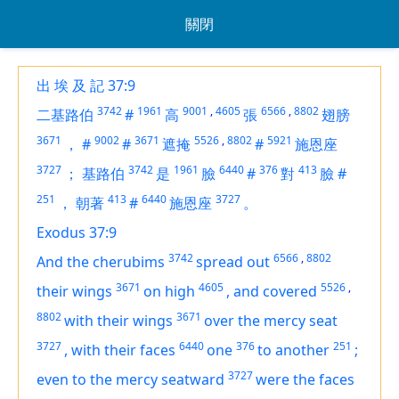
關閉
出 埃 及 記 37:9
3742
1961
9001
,
4605
6566
,
8802
二基路伯
#
高
張
翅膀
3671
9002
3671
5526
,
8802
5921
，
#
#
遮掩
#
施恩座
3727
3742
1961
6440
376
413
；
基路伯
是
臉
#
對
臉
#
251
413
6440
3727
，
朝著
#
施恩座
。
Exodus 37:9
3742
6566
,
8802
And the cherubims
spread out
3671
4605
5526
,
their
wings
on high
,
and
covered
8802
3671
with their wings
over the mercy seat
3727
6440
376
251
,
with their faces
one
to another
;
3727
even
to the mercy seatward
were the faces