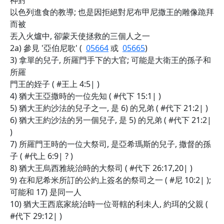
神對
以色列進食的教導; 也是因拒絕對尼布甲尼撒王的雕像跪拜
而被
丟入火爐中, 卻蒙天使拯救的三個人之一
2a) 參見 '亞伯尼歌' (
05664
或
05665
)
3) 拿單的兒子, 所羅門手下的大官; 可能是大衛王的孫子和
所羅
門王的姪子 ( #王上 4:5| )
4) 猶大王亞撒時的一位先知 ( #代下 15:1| )
5) 猶大王約沙法的兒子之一, 是 6) 的兄弟 ( #代下 21:2| )
6) 猶大王約沙法的另一個兒子, 是 5) 的兄弟 ( #代下 21:2|
)
7) 所羅門王時的一位大祭司, 是亞希瑪斯的兒子, 撒督的孫
子 ( #代上 6:9| ? )
8) 猶大王烏西雅統治時的大祭司 ( #代下 26:17,20| )
9) 在和尼希米所訂的公約上簽名的祭司之一 ( #尼 10:2| );
可能和 17) 是同一人
10) 猶大王西底家統治時一位哥轄的利未人, 約珥的父親 (
#代下 29:12| )