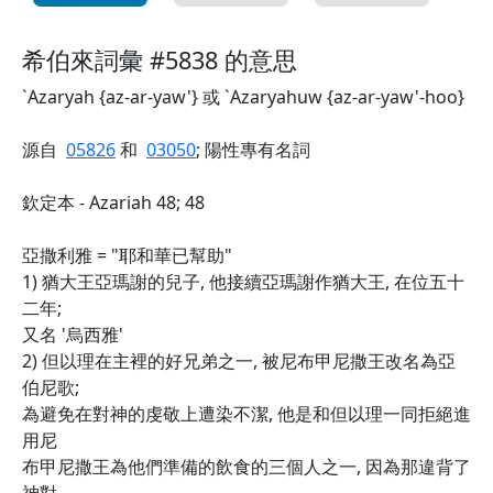
希伯來詞彙 #5838 的意思
`Azaryah {az-ar-yaw'} 或 `Azaryahuw {az-ar-yaw'-hoo}
源自
05826
和
03050
; 陽性專有名詞
欽定本 - Azariah 48; 48
亞撒利雅 = "耶和華已幫助"
1) 猶大王亞瑪謝的兒子, 他接續亞瑪謝作猶大王, 在位五十
二年;
又名 '烏西雅'
2) 但以理在主裡的好兄弟之一, 被尼布甲尼撒王改名為亞
伯尼歌;
為避免在對神的虔敬上遭染不潔, 他是和但以理一同拒絕進
用尼
布甲尼撒王為他們準備的飲食的三個人之一, 因為那違背了