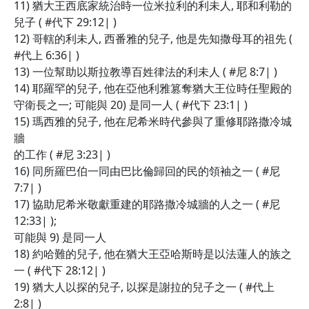
11) 猶大王西底家統治時一位米拉利的利未人, 耶和利勒的
兒子 ( #代下 29:12| )
12) 哥轄的利未人, 西番雅的兒子, 他是先知撒母耳的祖先 (
#代上 6:36| )
13) 一位幫助以斯拉教導百姓律法的利未人 ( #尼 8:7| )
14) 耶羅罕的兒子, 他在亞他利雅篡奪猶大王位時任聖殿的
守衛長之一; 可能與 20) 是同一人 ( #代下 23:1| )
15) 瑪西雅的兒子, 他在尼希米時代參與了重修耶路撒冷城
牆
的工作 ( #尼 3:23| )
16) 同所羅巴伯一同由巴比倫歸回的民的領袖之一 ( #尼
7:7| )
17) 協助尼希米敬獻重建的耶路撒冷城牆的人之一 ( #尼
12:33| );
可能與 9) 是同一人
18) 約哈難的兒子, 他在猶大王亞哈斯時是以法蓮人的族之
一 ( #代下 28:12| )
19) 猶大人以探的兒子, 以探是謝拉的兒子之一 ( #代上
2:8| )