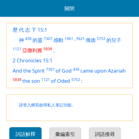
關閉
歷 代 志 下 15:1
430
7307
1961
,
5921
5752
神
的靈
感動
俄德
的兒子
1121
5838
亞撒利雅
。
2 Chronicles 15:1
7307
430
And the Spirit
of God
came upon Azariah
5838
1121
5752
the son
of Oded
:
請登入網頁啟用私人筆記功能。
詞語解釋
彙編索引
詞語搜尋