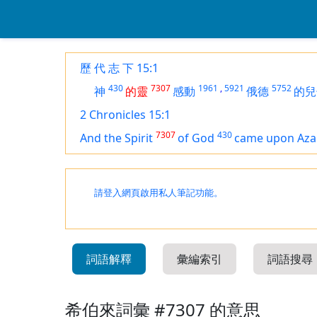
歷 代 志 下 15:1
430
7307
1961
,
5921
5752
神
的靈
感動
俄德
的兒
2 Chronicles 15:1
7307
430
And the Spirit
of God
came upon Aza
請登入網頁啟用私人筆記功能。
詞語解釋
彙編索引
詞語搜尋
希伯來詞彙 #7307 的意思