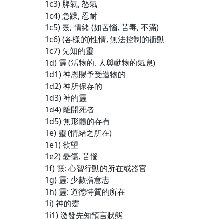
1c3) 脾氣, 怒氣
1c4) 急躁, 忍耐
1c5) 靈, 情緒 (如苦惱, 苦毒, 不滿)
1c6) (各樣的)性情, 無法控制的衝動
1c7) 先知的靈
1d) 靈 (活物的, 人與動物的氣息)
1d1) 神恩賜予受造物的
1d2) 神所保存的
1d3) 神的靈
1d4) 離開死者
1d5) 無形體的存有
1e) 靈 (情緒之所在)
1e1) 欲望
1e2) 憂傷, 苦惱
1f) 靈: 心智行動的所在或器官
1g) 靈: 少數指意志
1h) 靈: 道德特質的所在
1i) 神的靈
1i1) 激發先知預言狀態