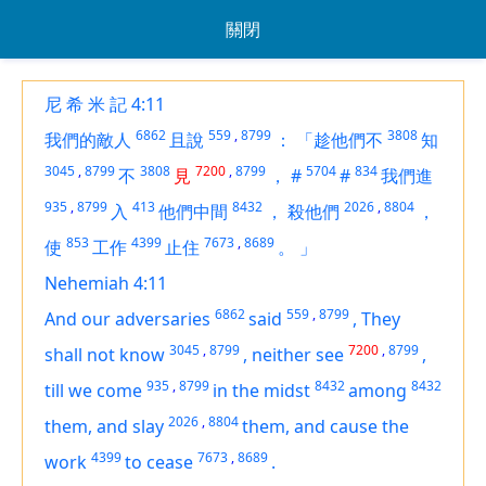
關閉
尼 希 米 記 4:11
6862
559
,
8799
3808
我們的敵人
且說
：
「趁他們不
知
3045
,
8799
3808
7200
,
8799
5704
834
不
見
，
#
#
我們進
935
,
8799
413
8432
2026
,
8804
入
他們中間
，
殺他們
，
853
4399
7673
,
8689
使
工作
止住
。
」
Nehemiah 4:11
6862
559
,
8799
And our adversaries
said
,
They
3045
,
8799
7200
,
8799
shall not know
,
neither see
,
935
,
8799
8432
8432
till we come
in the midst
among
2026
,
8804
them, and slay
them, and cause the
4399
7673
,
8689
work
to cease
.