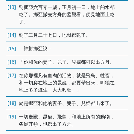
[13]
到挪亞六百零一歲，正月初一日，地上的水都
乾了。挪亞撤去方舟的蓋觀看，便見地面上乾
了。
[14]
到了二月二十七日，地就都乾了。
[15]
神對挪亞說：
[16]
「你和你的妻子、兒子、兒婦都可以出方舟。
[17]
在你那裡凡有血肉的活物，就是飛鳥、牲畜，
和一切爬在地上的昆蟲，都要帶出來，叫牠在
地上多多滋生，大大興旺。」
[18]
於是挪亞和他的妻子、兒子、兒婦都出來了。
[19]
一切走獸、昆蟲、飛鳥，和地上所有的動物，
各從其類，也都出了方舟。