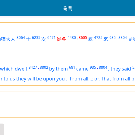
關閉
3064
6235
6471
4480
,
3605
4725
935
,
8804
的猶大人
十
次
從各
處
來
見
3427
,
8802
681
935
,
8804
5
which dwelt
by them
came
,
they said
unto us
they will be upon you
.
[From all...: or, That from all