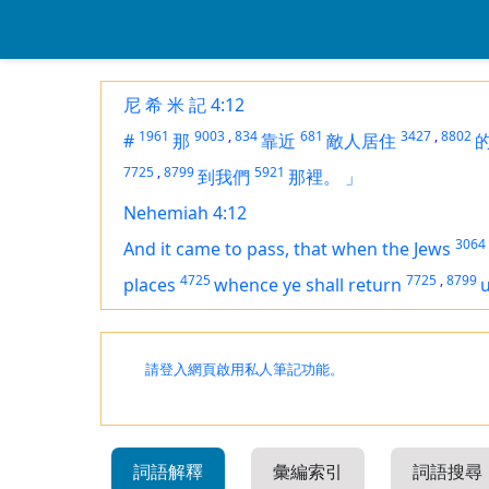
尼 希 米 記 4:12
1961
9003
,
834
681
3427
,
8802
#
那
靠近
敵人居住
7725
,
8799
5921
到我們
那裡。
」
Nehemiah 4:12
3064
And it came to pass, that when the Jews
4725
7725
,
8799
places
whence ye shall return
請登入網頁啟用私人筆記功能。
詞語解釋
彙編索引
詞語搜尋