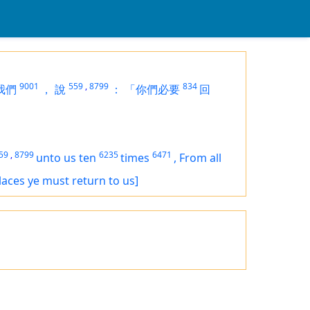
9001
559
,
8799
834
我們
，
說
：
「你們必要
回
59
,
8799
6235
6471
unto us ten
times
,
From all
 places ye must return to us]