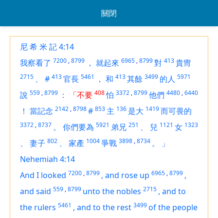
關閉
尼 希 米 記 4:14
7200
,
8799
6965
,
8799
413
我察看了
，
就起來
對
貴冑
2715
413
5461
413
3499
5971
、
#
官長
，
和
其餘
的人
559
,
8799
408
3372
,
8799
4480
,
6440
說
：
「不要
怕
他們
2142
,
8798
853
136
1419
！
當記念
#
主
是大
而可畏的
3372
,
8737
5921
251
1121
1323
。
你們要為
弟兄
、
兒
女
802
1004
3898
,
8734
、
妻子
、
家產
爭戰
。
」
Nehemiah 4:14
7200
,
8799
6965
,
8799
And I looked
,
and rose up
,
559
,
8799
2715
and said
unto the nobles
,
and to
5461
3499
the rulers
,
and to the rest
of the people