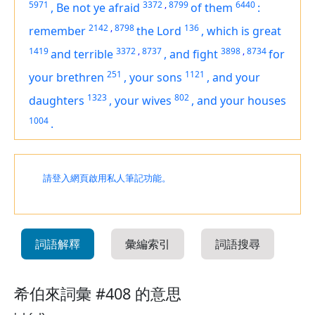
5971
3372
,
8799
6440
,
Be not ye afraid
of them
:
2142
,
8798
136
remember
the Lord
,
which is
great
1419
3372
,
8737
3898
,
8734
and terrible
,
and fight
for
251
1121
your brethren
,
your sons
,
and your
1323
802
daughters
,
your wives
,
and your houses
1004
.
請登入網頁啟用私人筆記功能。
詞語解釋
彙編索引
詞語搜尋
希伯來詞彙 #408 的意思