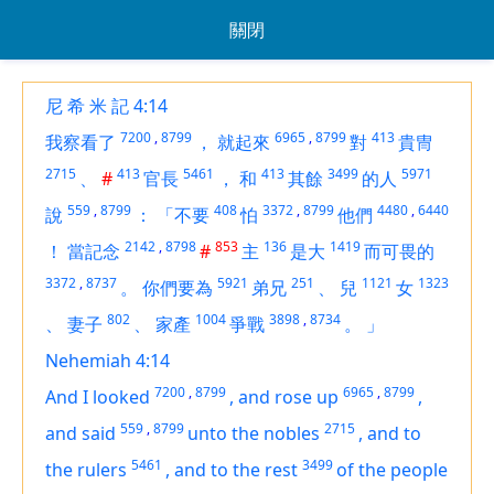
關閉
尼 希 米 記 4:14
7200
,
8799
6965
,
8799
413
我察看了
，
就起來
對
貴冑
2715
413
5461
413
3499
5971
、
#
官長
，
和
其餘
的人
559
,
8799
408
3372
,
8799
4480
,
6440
說
：
「不要
怕
他們
2142
,
8798
853
136
1419
！
當記念
#
主
是大
而可畏的
3372
,
8737
5921
251
1121
1323
。
你們要為
弟兄
、
兒
女
802
1004
3898
,
8734
、
妻子
、
家產
爭戰
。
」
Nehemiah 4:14
7200
,
8799
6965
,
8799
And I looked
,
and rose up
,
559
,
8799
2715
and said
unto the nobles
,
and to
5461
3499
the rulers
,
and to the rest
of the people