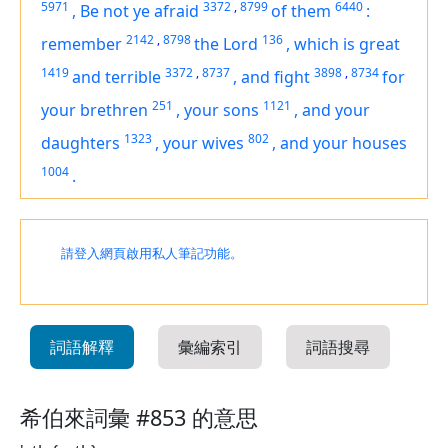
5971
3372
,
8799
6440
,
Be not ye afraid
of them
:
2142
,
8798
136
remember
the Lord
,
which is
great
1419
3372
,
8737
3898
,
8734
and terrible
,
and fight
for
251
1121
your brethren
,
your sons
,
and your
1323
802
daughters
,
your wives
,
and your houses
1004
.
請登入網頁啟用私人筆記功能。
詞語解釋
彙編索引
詞語搜尋
希伯來詞彙 #853 的意思