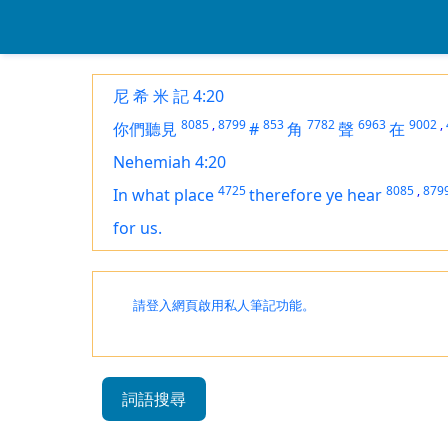
尼 希 米 記 4:20
8085
,
8799
853
7782
6963
9002
,
你們聽見
#
角
聲
在
Nehemiah 4:20
4725
8085
,
879
In what place
therefore
ye hear
for us.
請登入網頁啟用私人筆記功能。
詞語搜尋