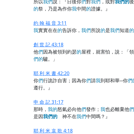
所以
我
們
說：『日後你
們
對
我
們
，或對
我
們
的
後
的
祭，乃是為作你
我
中間
的
證據。』
約 翰 福 音 3:11
我
實實在在
的
告訴你，
我
們
所說
的
是
我
們
知道
的
創 世 記 43:18
他
們
因為被領到約瑟
的
屋裡，就害怕，說：「領
們
的
驢。」
耶 利 米 書 42:20
你
們
行詭詐自害；因為你
們
請
我
到耶和華─你
們
遵行。』
申 命 記 31:17
那時，
我
的
怒氣必向他
們
發作；
我
也必離棄他
們
是因
我
們
的
神不在
我
們
中間嗎？』
耶 利 米 哀 歌 4:18