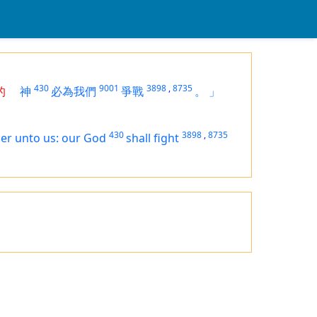
430
9001
3898
,
8735
們的
神
必為我們
爭戰
。
」
430
3898
,
8735
her unto us: our God
shall fight