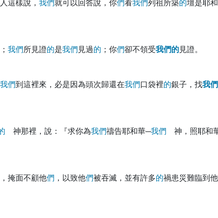
人這樣說，
我
們
就可以回答說，你
們
看
我
們
列祖所築
的
壇是耶和
；
我
們
所見證
的
是
我
們
見過
的
；你
們
卻不領受
我
們
的
見證。
我
們
到這裡來，必是因為頭次歸還在
我
們
口袋裡
的
銀子，找
我
們
的
神那裡，說：『求你為
我
們
禱告耶和華─
我
們
神，照耶和華
，掩面不顧他
們
，以致他
們
被吞滅，並有許多
的
禍患災難臨到他