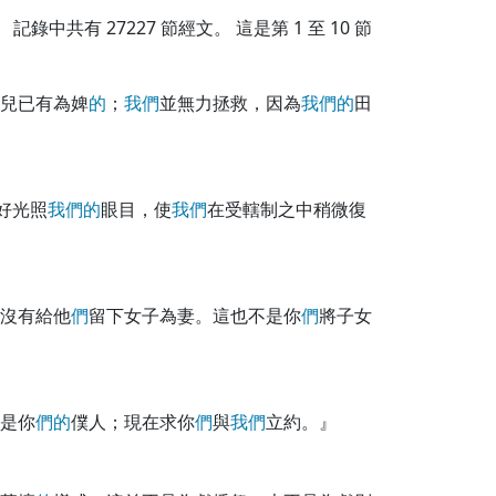
記錄中共有
27227
節經文。 這是第 1 至 10 節
兒已有為婢
的
；
我
們
並無力拯救，因為
我
們
的
田
好光照
我
們
的
眼目，使
我
們
在受轄制之中稍微復
沒有給他
們
留下女子為妻。這也不是你
們
將子女
是你
們
的
僕人；現在求你
們
與
我
們
立約。』