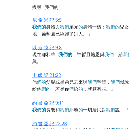
搜尋 "我們的"
尼 希 米 記 5:5
我
們
的
身體與
我
們
弟兄
的
身體一樣；
我
們
的
兒女
地、葡萄園已經歸了別人。」
以 斯 拉 記 9:8
現在耶和華─
我
們
的
神暫且施恩與
我
們
，給
我
興。
士 師 記 21:22
他
們
的
父親或是弟兄若來與
我
們
爭競，
我
們
就說
給他
們
的
；若是你
們
給
的
，就算有罪。』」
約 書 亞 記 9:11
我
們
的
長老和
我
們
那地
的
一切居民對
我
們
說：『
約 書 亞 記 22:28