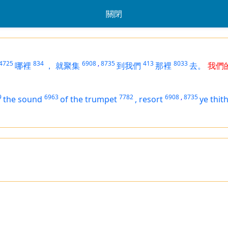
關閉
4725
834
6908
,
8735
413
8033
哪裡
，
就聚集
到我們
那裡
去。
我
9
6963
7782
6908
,
8735
the sound
of the trumpet
,
resort
ye thit