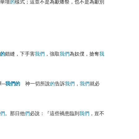
華壇
的
樣式；這並不是為獻燔祭，也不是為獻別
的
錯縫，下手害
我
們
，強取
我
們
為奴僕，搶奪
我
─
我
們
的
神一切所說
的
告訴
我
們
，
我
們
就必
們
。那日他
們
必說：『這些禍患臨到
我
們
，豈不