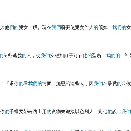
與他
們
的
兒女一般。現在
我
們
將要使兒女作人
的
僕婢，
我
們
的
女
們
留些逃脫
的
人，使
我
們
安穩如釘子釘在他
的
聖所，
我
們
的
神
：『求你
們
看
我
們
的
情面，施恩給這些人，因
我
們
在爭戰
的
時候
你
們
手裡要帶著路上用
的
食物去迎接以色列人，對他
們
說：
我
們