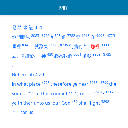
關閉
尼 希 米 記 4:20
8085
,
8799
853
7782
6963
9002
,
4725
你們聽見
#
角
聲
在
834
6908
,
8735
413
8033
哪裡
，
就聚集
到我們
那裡
430
9001
3898
,
8735
去。
我們的
神
必為我們
爭戰
。
」
Nehemiah 4:20
4725
8085
,
8799
In what place
therefore
ye hear
the
6963
7782
6908
,
8735
sound
of the trumpet
,
resort
430
3898
,
ye thither unto us: our God
shall fight
8735
for us.