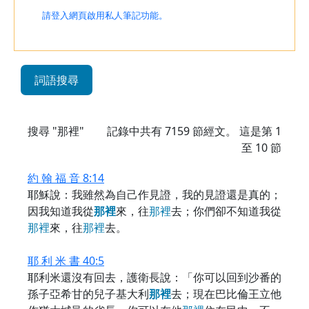
請登入網頁啟用私人筆記功能。
詞語搜尋
搜尋 "那裡"
記錄中共有
7159
節經文。 這是第 1
至 10 節
約 翰 福 音 8:14
耶穌說：我雖然為自己作見證，我的見證還是真的；
因我知道我從
那
裡
來，往
那
裡
去；你們卻不知道我從
那
裡
來，往
那
裡
去。
耶 利 米 書 40:5
耶利米還沒有回去，護衛長說：「你可以回到沙番的
孫子亞希甘的兒子基大利
那
裡
去；現在巴比倫王立他