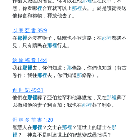
作猶大城邑的省長。你可以在他
那
裡
住在民中，不
然，你看哪
裡
合宜就可以上
那
裡
去。」於是護衛長送
他糧食和禮物，釋放他去了。
以 賽 亞 書 35:9
在
那
裡
必沒有獅子，猛獸也不登這路；在
那
裡
都遇不
見，只有贖民在
那
裡
行走。
約 翰 福 音 14:4
我往
那
裡
去，你們知道；
那
條路，你們也知道（有古
卷作：我往
那
裡
去，你們知道
那
條路）。
創 世 記 49:31
他們在
那
裡
葬了亞伯拉罕和他妻撒拉，又在
那
裡
葬了
以撒和他的妻子利百加；我也在
那
裡
葬了利亞。
哥 林 多 前 書 1:20
智慧人在
那
裡
？文士在
那
裡
？這世上的辯士在
那
裡
？ 神豈不是叫這世上的智慧變成愚拙嗎？