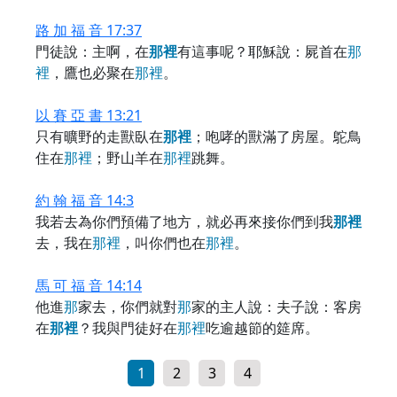
路 加 福 音 17:37
門徒說：主啊，在
那
裡
有這事呢？耶穌說：屍首在
那
裡
，鷹也必聚在
那
裡
。
以 賽 亞 書 13:21
只有曠野的走獸臥在
那
裡
；咆哮的獸滿了房屋。鴕鳥
住在
那
裡
；野山羊在
那
裡
跳舞。
約 翰 福 音 14:3
我若去為你們預備了地方，就必再來接你們到我
那
裡
去，我在
那
裡
，叫你們也在
那
裡
。
馬 可 福 音 14:14
他進
那
家去，你們就對
那
家的主人說：夫子說：客房
在
那
裡
？我與門徒好在
那
裡
吃逾越節的筵席。
1
2
3
4