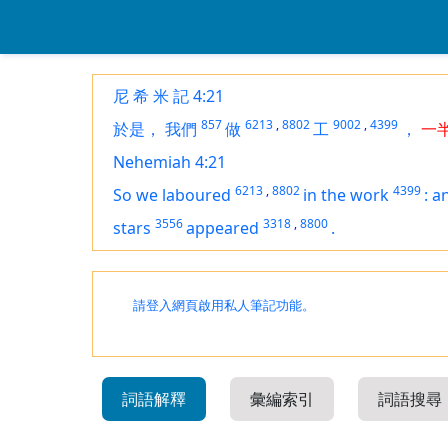
尼 希 米 記 4:21
857
6213
,
8802
9002
,
4399
於是，
我們
做
工
，
一
Nehemiah 4:21
6213
,
8802
4399
So we laboured
in the work
:
an
3556
3318
,
8800
stars
appeared
.
請登入網頁啟用私人筆記功能。
詞語解釋
彙編索引
詞語搜尋