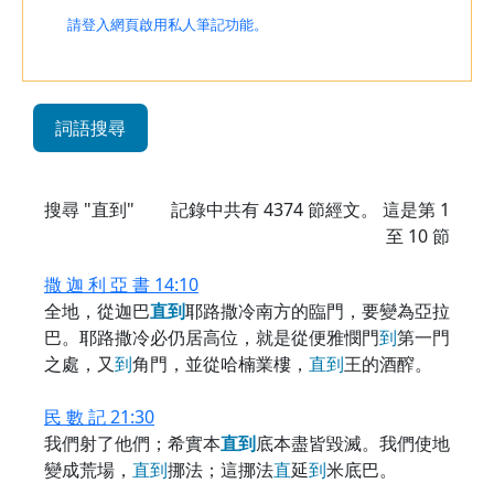
請登入網頁啟用私人筆記功能。
詞語搜尋
搜尋 "直到"
記錄中共有
4374
節經文。 這是第 1
至 10 節
撒 迦 利 亞 書 14:10
全地，從迦巴
直
到
耶路撒冷南方的臨門，要變為亞拉
巴。耶路撒冷必仍居高位，就是從便雅憫門
到
第一門
之處，又
到
角門，並從哈楠業樓，
直
到
王的酒醡。
民 數 記 21:30
我們射了他們；希實本
直
到
底本盡皆毀滅。我們使地
變成荒場，
直
到
挪法；這挪法
直
延
到
米底巴。