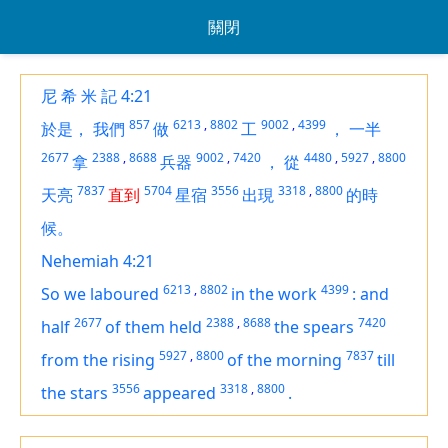
關閉
尼 希 米 記 4:21
857
6213
,
8802
9002
,
4399
於是，
我們
做
工
，
一半
2677
2388
,
8688
9002
,
7420
4480
,
5927
,
8800
拿
兵器
，
從
7837
5704
3556
3318
,
8800
天亮
直到
星宿
出現
的時
候。
Nehemiah 4:21
6213
,
8802
4399
So we laboured
in the work
:
and
2677
2388
,
8688
7420
half
of them held
the spears
5927
,
8800
7837
from the rising
of the morning
till
3556
3318
,
8800
the stars
appeared
.