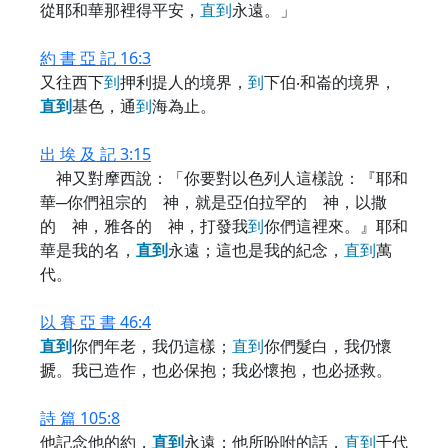
從耶和華那裡得平安，
直
到
永遠。」
約 書 亞 記 16:3
又往西下
到
押利提人的境界，
到
下伯‧和崙的境界，
直
到
基色，通
到
海為止。
出 埃 及 記 3:15
神又對摩西說：「你要對以色列人這樣說：『耶和
華─你們祖宗的 神，就是亞伯拉罕的 神，以撒
的 神，雅各的 神，打發我
到
你們這裡來。』耶和
華是我的名，
直
到
永遠；這也是我的紀念，
直
到
萬
代。
以 賽 亞 書 46:4
直
到
你們年老，我仍這樣；
直
到
你們髮白，我仍懷
搋。我已造作，也必保抱；我必懷抱，也必拯救。
詩 篇 105:8
他記念他的約，
直
到
永遠；他所吩咐的話，
直
到
千代