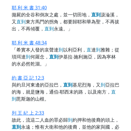
耶 利 米 書 31:40
拋屍的全谷和倒灰之處，並一切田地，
直
到
汲淪溪，
又
直
到
東方馬門的拐角，都要歸耶和華為聖，不再拔
出，不再傾覆，
直
到
永遠。」
耶 利 米 書 48:34
「希實本人發的哀聲達
到
以利亞利，
直
達
到
雅雜；從
瑣珥達
到
何羅念，
直
到
伊基拉‧施利施亞，因為寧林
的水必然乾涸。」
約 書 亞 記 12:3
與約旦河東邊的亞拉巴，
直
到
基尼烈海，又
到
亞拉巴
的海，就是鹽海，通伯‧耶西末的路，以及南方，
直
到
毘斯迦的山根。
列 王 紀 上 2:33
故此，流這二人血的罪必歸
到
約押和他後裔的頭上，
直
到
永遠；惟有大衛和他的後裔，並他的家與國，必