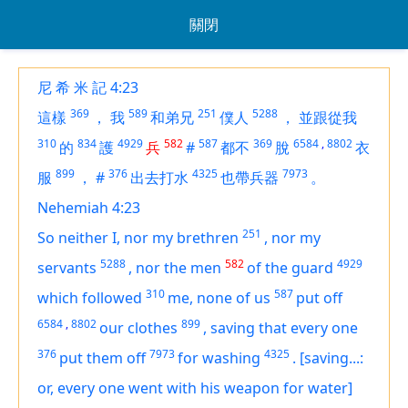
關閉
尼 希 米 記 4:23
369
589
251
5288
這樣
，
我
和弟兄
僕人
，
並跟從我
310
834
4929
582
587
369
6584
,
8802
的
護
兵
#
都不
脫
衣
899
376
4325
7973
服
，
#
出去打水
也帶兵器
。
Nehemiah 4:23
251
So neither I, nor my brethren
,
nor my
5288
582
4929
servants
,
nor the men
of the guard
310
587
which followed
me, none of us
put off
6584
,
8802
899
our clothes
,
saving that
every one
376
7973
4325
put them off
for washing
.
[saving...:
or, every one went with his weapon for water]