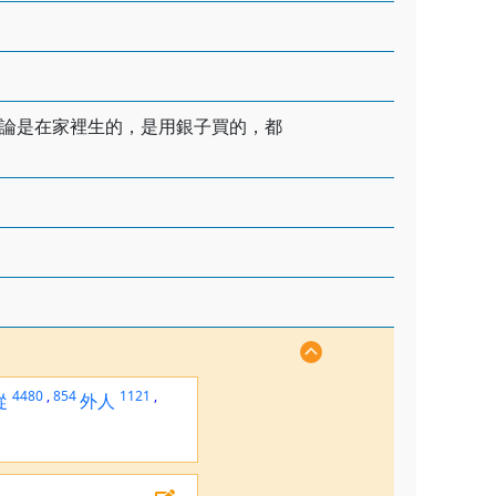
論是在家裡生的，是用銀子買的，都
4480
,
854
1121
,
從
外人