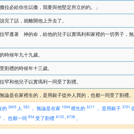
撒拉必給你生以撒，我要與他堅定所立的約。」
說完了話，就離開他上升去了。
拉罕遵著 神的命，給他的兒子以實瑪利和家裡的一切男子，無
的時候年九十九歲。
受割禮的時候年十三歲。
拉罕和他兒子以實瑪利一同受了割禮。
無論是在家裡生的，是用銀子從外人買的，也都一同受了割禮。
3605
582
1004
3211
3701
有的
人
，
無論是在家
裡生的
，
是用銀子
6
854
4135
,
8738
，
也都一同
受了割禮
。