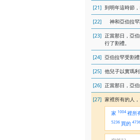
[21]
到明年這時節，
[22]
神和亞伯拉罕
[23]
正當那日，亞伯
行了割禮。
[24]
亞伯拉罕受割禮
[25]
他兒子以實瑪利
[26]
正當那日，亞伯
[27]
家裡所有的人，
1004
家
裡所
5236
473
買的