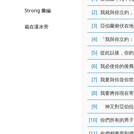
Strong 彙編
[2]
我就與你立約，
[3]
亞伯蘭俯伏在地
栽在溪水旁
[4]
「我與你立約：
[5]
從此以後，你的
[6]
我必使你的後裔
[7]
我要與你並你世
[8]
我要將你現在寄
[9]
神又對亞伯拉
[10]
你們所有的男子
[11]
你們都要受割禮