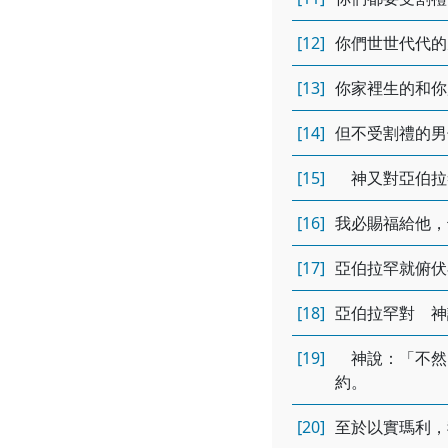
[12]
你們世世代代的
[13]
你家裡生的和你
[14]
但不受割禮的男
[15]
神又對亞伯拉
[16]
我必賜福給他，
[17]
亞伯拉罕就俯伏
[18]
亞伯拉罕對 神
[19]
神說：「不然
約。
[20]
至於以實瑪利，