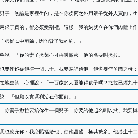
男子，無論是家裡生的，是在你後裔之外用銀子從外人買的，生
用銀子買的，都必須受割禮。這樣，我的約就立在你們肉體上作
子必從民中剪除，因他背了我的約。」
罕說：「你的妻子撒萊不可再叫撒萊，他的名要叫撒拉。
也要使你從他得一個兒子。我要賜福給他，他也要作多國之母；
在地喜笑，心裡說：「一百歲的人還能得孩子嗎？撒拉已經九十
說：「但願以實瑪利活在你面前。」
，你妻子撒拉要給你生一個兒子，你要給他起名叫以撒。我要與
我也應允你：我必賜福給他，使他昌盛，極其繁多。他必生十二