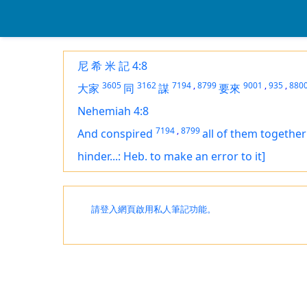
尼 希 米 記 4:8
3605
3162
7194
,
8799
9001
,
935
,
880
大家
同
謀
要來
Nehemiah 4:8
7194
,
8799
And conspired
all of them together
hinder...: Heb. to make an error to it]
請登入網頁啟用私人筆記功能。