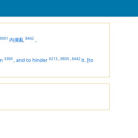
9001
8442
內擾亂
。
3389
6213
,
8800
,
8442
em
,
and to hinder
it.
[to