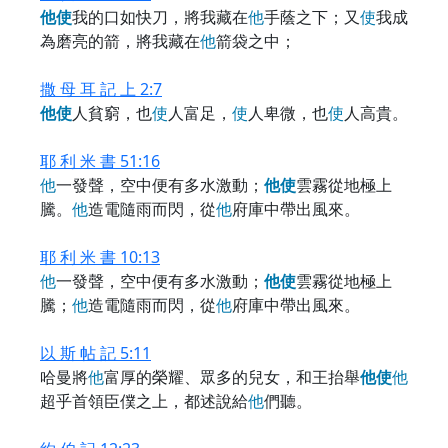
他
使
我的口如快刀，將我藏在
他
手蔭之下；又
使
我成
為磨亮的箭，將我藏在
他
箭袋之中；
撒 母 耳 記 上 2:7
他
使
人貧窮，也
使
人富足，
使
人卑微，也
使
人高貴。
耶 利 米 書 51:16
他
一發聲，空中便有多水激動；
他
使
雲霧從地極上
騰。
他
造電隨雨而閃，從
他
府庫中帶出風來。
耶 利 米 書 10:13
他
一發聲，空中便有多水激動；
他
使
雲霧從地極上
騰；
他
造電隨雨而閃，從
他
府庫中帶出風來。
以 斯 帖 記 5:11
哈曼將
他
富厚的榮耀、眾多的兒女，和王抬舉
他
使
他
超乎首領臣僕之上，都述說給
他
們聽。