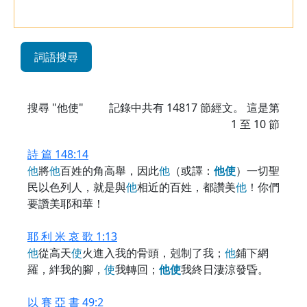
詞語搜尋
搜尋 "他使"
記錄中共有
14817
節經文。 這是第
1 至 10 節
詩 篇 148:14
他
將
他
百姓的角高舉，因此
他
（或譯：
他
使
）一切聖
民以色列人，就是與
他
相近的百姓，都讚美
他
！你們
要讚美耶和華！
耶 利 米 哀 歌 1:13
他
從高天
使
火進入我的骨頭，剋制了我；
他
鋪下網
羅，絆我的腳，
使
我轉回；
他
使
我終日淒涼發昏。
以 賽 亞 書 49:2