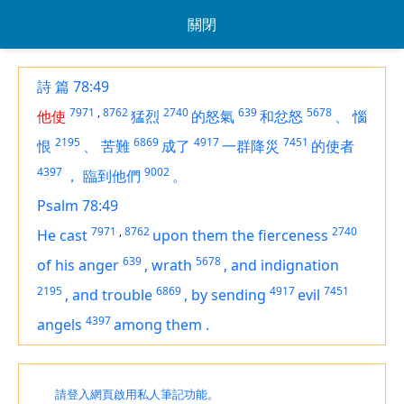
關閉
詩 篇 78:49
7971
,
8762
2740
639
5678
他使
猛烈
的怒氣
和忿怒
、
惱
2195
6869
4917
7451
恨
、
苦難
成了
一群降災
的使者
4397
9002
，
臨到他們
。
Psalm 78:49
7971
,
8762
2740
He cast
upon them the fierceness
639
5678
of his anger
,
wrath
,
and indignation
2195
6869
4917
7451
,
and trouble
,
by sending
evil
4397
angels
among them
.
請登入網頁啟用私人筆記功能。