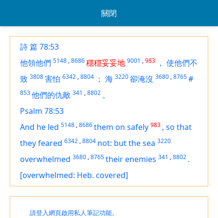
關閉
詩 篇 78:53
5148
,
8686
9001
,
983
他領他們
穩穩妥妥地
，
使他們不
3808
6342
,
8804
3220
3680
,
8765
致
害怕
；
海
卻淹沒
#
853
341
,
8802
他們的仇敵
。
Psalm 78:53
5148
,
8686
983
And he led
them on safely
,
so that
6342
,
8804
3220
they feared
not: but the sea
3680
,
8765
341
,
8802
overwhelmed
their enemies
.
[overwhelmed: Heb. covered]
請登入網頁啟用私人筆記功能。