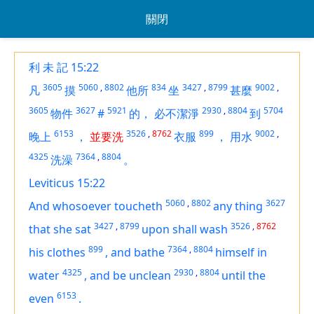
關閉
利 未 記 15:22
3605
5060
,
8802
834
3427
,
8799
9002
,
凡
摸
他所
坐
甚麼
3605
3627
5921
2930
,
8804
5704
物件
#
的，
必不潔淨
到
6153
3526
,
8762
899
9002
,
晚上
，
並要洗
衣服
，
用水
4325
7364
,
8804
洗澡
。
Leviticus 15:22
5060
,
8802
3627
And whosoever toucheth
any thing
3427
,
8799
3526
,
8762
that she sat
upon shall wash
899
7364
,
8804
his clothes
,
and bathe
himself
in
4325
2930
,
8804
water
,
and be unclean
until the
6153
even
.