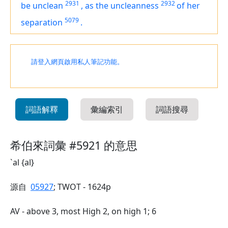
2931
2932
be unclean
,
as the uncleanness
of her
5079
separation
.
請登入網頁啟用私人筆記功能。
詞語解釋
彙編索引
詞語搜尋
希伯來詞彙 #5921 的意思
`al {al}
源自
05927
; TWOT - 1624p
AV - above 3, most High 2, on high 1; 6