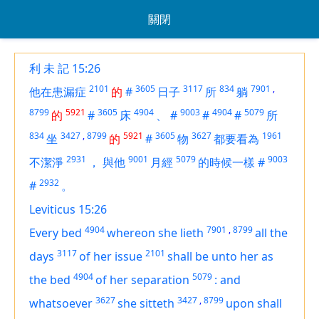
關閉
利 未 記 15:26
2101
3605
3117
834
7901
,
他在患漏症
的
#
日子
所
躺
8799
5921
3605
4904
9003
4904
5079
的
#
床
、
#
#
#
所
834
3427
,
8799
5921
3605
3627
1961
坐
的
#
物
都要看為
2931
9001
5079
9003
不潔淨
，
與他
月經
的時候一樣
#
2932
#
。
Leviticus 15:26
4904
7901
,
8799
Every bed
whereon she lieth
all the
3117
2101
days
of her issue
shall be unto her as
4904
5079
the bed
of her separation
:
and
3627
3427
,
8799
whatsoever
she sitteth
upon shall