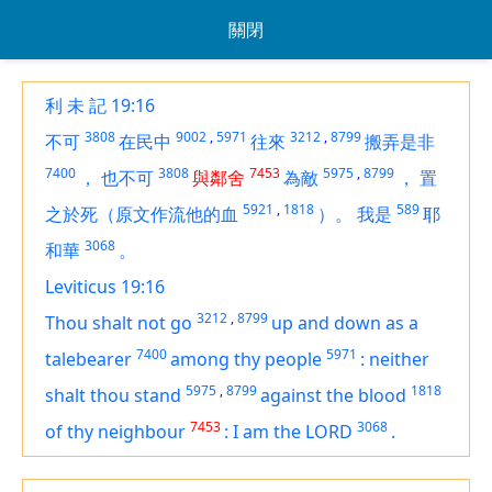
關閉
利 未 記 19:16
3808
9002
,
5971
3212
,
8799
不可
在民中
往來
搬弄是非
7400
3808
7453
5975
,
8799
，
也不可
與鄰舍
為敵
，
置
5921
,
1818
589
之於死（原文作流他的血
）。
我是
耶
3068
和華
。
Leviticus 19:16
3212
,
8799
Thou shalt not go
up and down
as
a
7400
5971
talebearer
among thy people
:
neither
5975
,
8799
1818
shalt thou stand
against the blood
7453
3068
of thy neighbour
:
I
am
the LORD
.