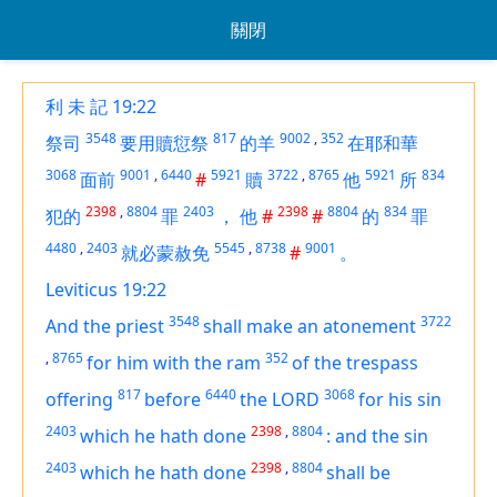
關閉
利 未 記 19:22
3548
817
9002
,
352
祭司
要用贖愆祭
的羊
在耶和華
3068
9001
,
6440
5921
3722
,
8765
5921
834
面前
#
贖
他
所
2398
,
8804
2403
2398
8804
834
犯的
罪
，
他
#
#
的
罪
4480
,
2403
5545
,
8738
9001
就必蒙赦免
#
。
Leviticus 19:22
3548
3722
And the priest
shall make an atonement
,
8765
352
for him with the ram
of the trespass
817
6440
3068
offering
before
the LORD
for his sin
2403
2398
,
8804
which he hath done
:
and the sin
2403
2398
,
8804
which he hath done
shall be