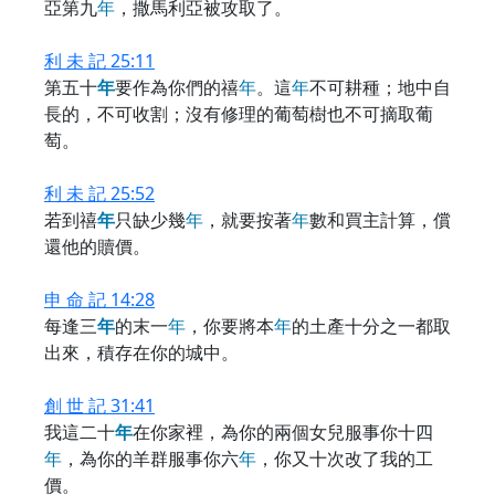
亞第九
年
，撒馬利亞被攻取了。
利 未 記 25:11
第五十
年
要作為你們的禧
年
。這
年
不可耕種；地中自
長的，不可收割；沒有修理的葡萄樹也不可摘取葡
萄。
利 未 記 25:52
若到禧
年
只缺少幾
年
，就要按著
年
數和買主計算，償
還他的贖價。
申 命 記 14:28
每逢三
年
的末一
年
，你要將本
年
的土產十分之一都取
出來，積存在你的城中。
創 世 記 31:41
我這二十
年
在你家裡，為你的兩個女兒服事你十四
年
，為你的羊群服事你六
年
，你又十次改了我的工
價。