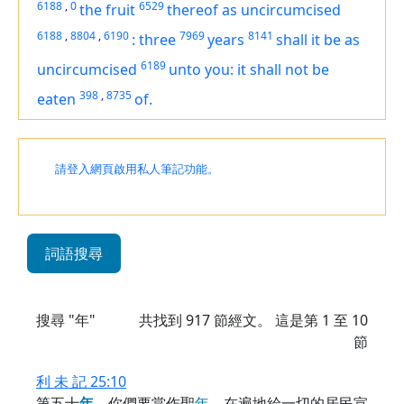
6188
,
0
6529
the fruit
thereof as uncircumcised
6188
,
8804
,
6190
7969
8141
:
three
years
shall it be as
6189
uncircumcised
unto you: it shall not be
398
,
8735
eaten
of.
請登入網頁啟用私人筆記功能。
詞語搜尋
搜尋 "年"
共找到
917
節經文。 這是第 1 至 10
節
利 未 記 25:10
第五十
年
，你們要當作聖
年
，在遍地給一切的居民宣