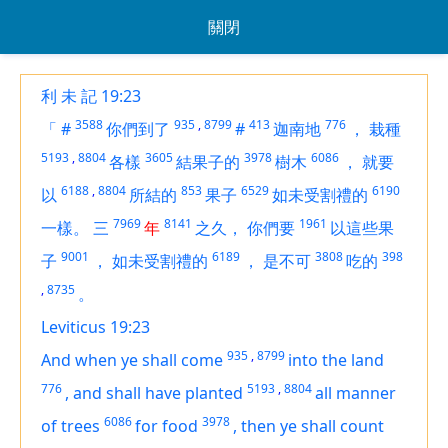
關閉
利 未 記 19:23
3588
935
,
8799
413
776
「
#
你們到了
#
迦南地
，
栽種
5193
,
8804
3605
3978
6086
各樣
結果子的
樹木
，
就要
6188
,
8804
853
6529
6190
以
所結的
果子
如未受割禮的
7969
8141
1961
一樣。
三
年
之久，
你們要
以這些果
9001
6189
3808
398
子
，
如未受割禮的
，
是不可
吃的
,
8735
。
Leviticus 19:23
935
,
8799
And when ye shall come
into the land
776
5193
,
8804
,
and shall have planted
all manner
6086
3978
of trees
for food
,
then ye shall count