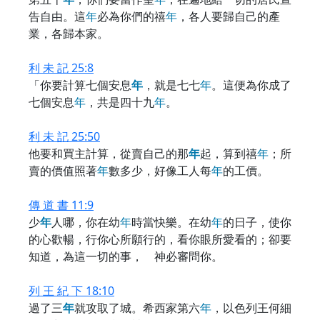
告自由。這
年
必為你們的禧
年
，各人要歸自己的產
業，各歸本家。
利 未 記 25:8
「你要計算七個安息
年
，就是七七
年
。這便為你成了
七個安息
年
，共是四十九
年
。
利 未 記 25:50
他要和買主計算，從賣自己的那
年
起，算到禧
年
；所
賣的價值照著
年
數多少，好像工人每
年
的工價。
傳 道 書 11:9
少
年
人哪，你在幼
年
時當快樂。在幼
年
的日子，使你
的心歡暢，行你心所願行的，看你眼所愛看的；卻要
知道，為這一切的事， 神必審問你。
列 王 紀 下 18:10
過了三
年
就攻取了城。希西家第六
年
，以色列王何細