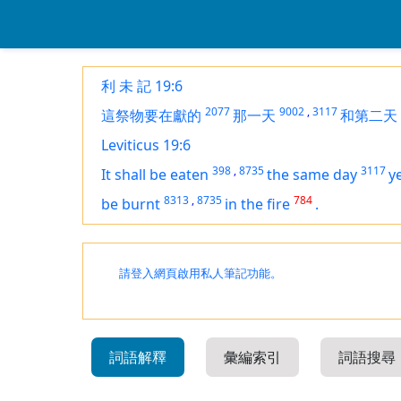
利 未 記 19:6
2077
9002
,
3117
這祭物要在獻的
那一天
和第二天
Leviticus 19:6
398
,
8735
3117
It shall be eaten
the same day
y
8313
,
8735
784
be burnt
in the fire
.
請登入網頁啟用私人筆記功能。
詞語解釋
彙編索引
詞語搜尋