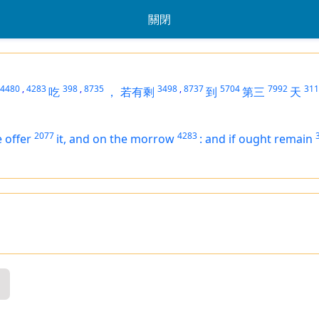
關閉
4480
,
4283
398
,
8735
3498
,
8737
5704
7992
311
吃
，
若有剩
到
第三
天
2077
4283
e offer
it, and on the morrow
:
and if ought remain