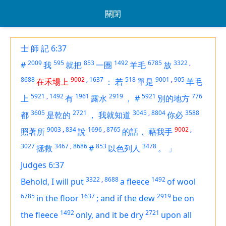
關閉
士 師 記 6:37
2009
595
853
1492
6785
3322
,
#
我
就把
一團
羊毛
放
8688
9002
,
1637
518
9001
,
905
在禾場上
：
若
單是
羊毛
5921
,
1492
1961
2919
5921
776
上
有
露水
，
#
別的地方
3605
2721
3045
,
8804
3588
都
是乾的
，
我就知道
你必
9003
,
834
1696
,
8765
9002
,
照著所
說
的話，
藉我手
3027
3467
,
8686
853
3478
拯救
#
以色列人
。
」
Judges 6:37
3322
,
8688
1492
Behold, I will put
a fleece
of wool
6785
1637
2919
in the floor
;
and
if the dew
be on
1492
2721
the fleece
only, and
it be
dry
upon all