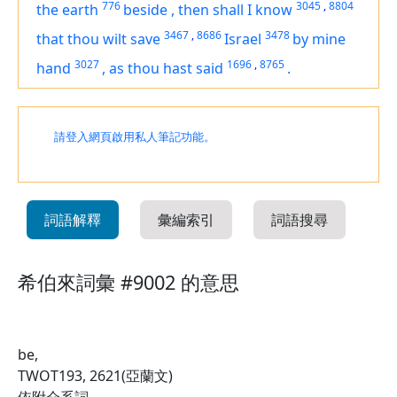
776
3045
,
8804
the earth
beside
,
then shall I know
3467
,
8686
3478
that thou wilt save
Israel
by mine
3027
1696
,
8765
hand
,
as thou hast said
.
請登入網頁啟用私人筆記功能。
詞語解釋
彙編索引
詞語搜尋
希伯來詞彙 #9002 的意思
be,
TWOT193, 2621(亞蘭文)