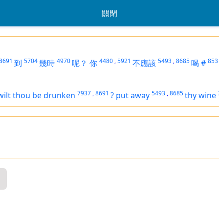
關閉
8691
5704
4970
4480
,
5921
5493
,
8685
853
到
幾時
呢？
你
不應該
喝
#
7937
,
8691
5493
,
8685
wilt thou be drunken
?
put away
thy wine