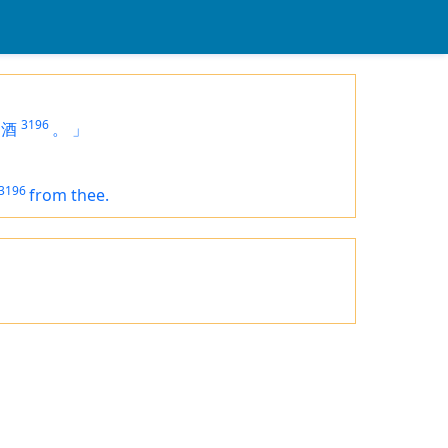
3196
酒
。
」
3196
from thee.