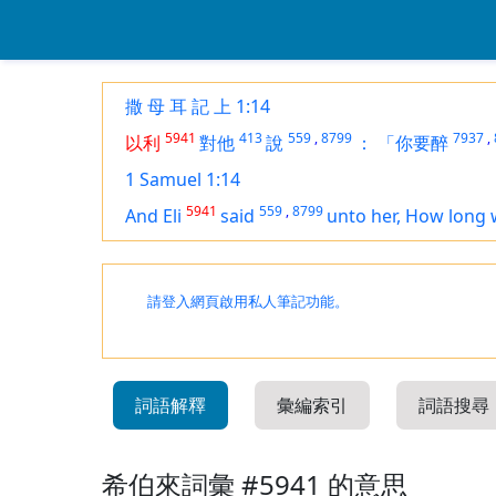
撒 母 耳 記 上 1:14
5941
413
559
,
8799
7937
,
以利
對他
說
：
「你要醉
1 Samuel 1:14
5941
559
,
8799
And Eli
said
unto her, How long 
請登入網頁啟用私人筆記功能。
詞語解釋
彙編索引
詞語搜尋
希伯來詞彙 #5941 的意思