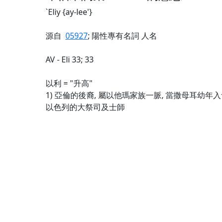
`Eliy {ay-lee'}
源自
05927
; 陽性專有名詞 人名
AV - Eli 33; 33
以利 = "升高"
1) 亞倫的後裔, 屬以他瑪家族一脈, 當撒母耳幼年入
以色列的大祭司及士師