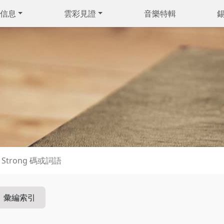
信息
雲彩見證
音樂特輯
彙編索引