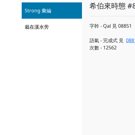
希伯來時態 #8
Strong 彙編
字幹 - Qal 見 08851
栽在溪水旁
語氣 - 完成式 見
088
次數 - 12562