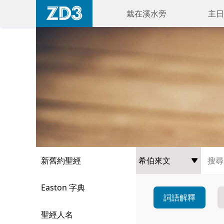
栽在溪水旁
主日
新舊約聖經
Easton 字典
詞語解釋
聖經人名