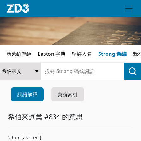
新舊約聖經
Easton 字典
聖經人名
Strong 彙編
栽
詞語解釋
彙編索引
希伯來詞彙 #834 的意思
'aher {ash-er'}