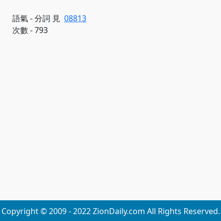
語氣 - 分詞 見
08813
次數 - 793
Copyright © 2009 - 2022 ZionDaily.com All Rights Reserved.