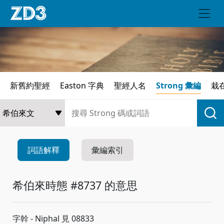
新舊約聖經
Easton 字典
聖經人名
Strong 彙編
栽
詞語解釋
彙編索引
希伯來時態 #8737 的意思
字幹 - Niphal 見 08833