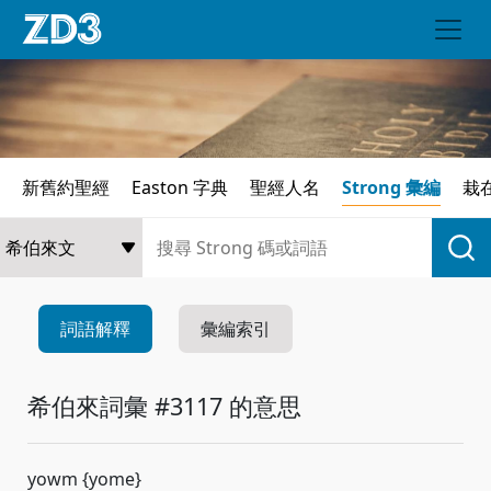
新舊約聖經
Easton 字典
聖經人名
Strong 彙編
栽
詞語解釋
彙編索引
希伯來詞彙 #3117 的意思
yowm {yome}