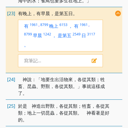
海中的水；雀鳥也要多生在地上。」
[23]
有晚上，有早晨，是第五日。
1961
,
8799
6153
1961
,
有
晚上
，
有
8799
1242
2549
3117
早晨
，
是第五
日
。
寫筆記...
[24]
神說：「地要生出活物來，各從其類；牲
畜、昆蟲、野獸，各從其類。」事就這樣成
了。
[25]
於是 神造出野獸，各從其類；牲畜，各從其
類；地上一切昆蟲，各從其類。 神看著是好
的。