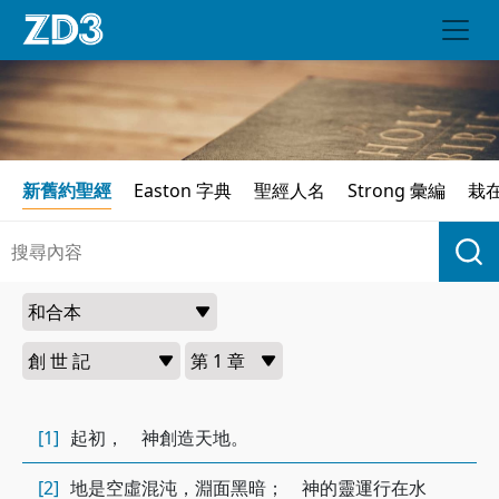
新舊約聖經
Easton 字典
聖經人名
Strong 彙編
栽
[1]
起初， 神創造天地。
[2]
地是空虛混沌，淵面黑暗； 神的靈運行在水