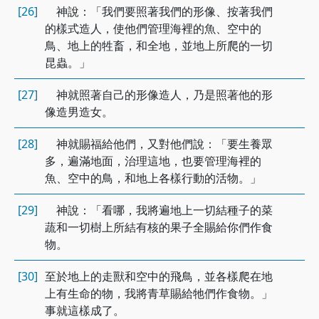
[26]
神說：「我們要照著我們的形像、按著我們
的樣式造人，使他們管理海裡的魚、空中的
鳥、地上的牲畜，和全地，並地上所爬的一切
昆蟲。」
[27]
神就照著自己的形像造人，乃是照著他的形
像造男造女。
[28]
神就賜福給他們，又對他們說：「要生養眾
多，遍滿地面，治理這地，也要管理海裡的
魚、空中的鳥，和地上各樣行動的活物。」
[29]
神說：「看哪，我將遍地上一切結種子的菜
蔬和一切樹上所結有核的果子全賜給你們作食
物。
[30]
至於地上的走獸和空中的飛鳥，並各樣爬在地
上有生命的物，我將青草賜給牠們作食物。」
事就這樣成了。