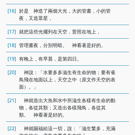
[16]
於是 神造了兩個大光，大的管晝，小的管
夜，又造眾星，
[17]
就把這些光擺列在天空，普照在地上，
[18]
管理晝夜，分別明暗。 神看著是好的。
[19]
有晚上，有早晨，是第四日。
[20]
神說：「水要多多滋生有生命的物；要有雀
鳥飛在地面以上，天空之中（原文作天空的表
面）。」
[21]
神就造出大魚和水中所滋生各樣有生命的動
物，各從其類；又造出各樣飛鳥，各從其
類。 神看著是好的。
[22]
神就賜福給這一切，說：「滋生繁多，充滿