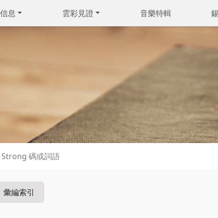
信息
雲彩見證
音樂特輯
彙編索引