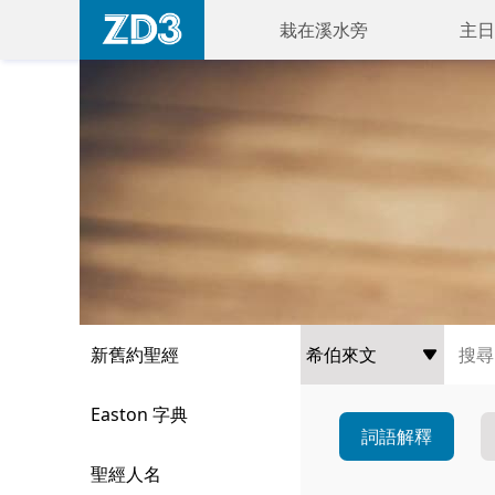
栽在溪水旁
主日
新舊約聖經
Easton 字典
詞語解釋
聖經人名