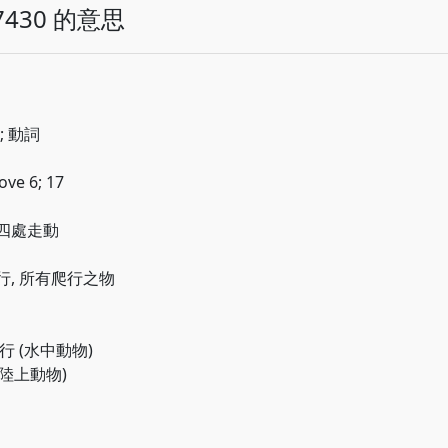
430 的意思
7; 動詞
ve 6; 17
, 四處走動
爬行, 所有爬行之物
滑行 (水中動物)
有陸上動物)