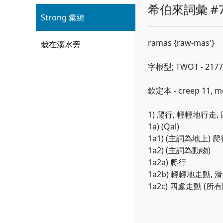
希伯來詞彙 #7
Strong 彙編
ramas {raw-mas'}
栽在溪水旁
字根型; TWOT - 217
欽定本 - creep 11, mo
1) 爬行, 輕輕地行走
1a) (Qal)
1a1) (主詞為地上) 
1a2) (主詞為動物)
1a2a) 爬行
1a2b) 輕輕地走動, 
1a2c) 四處走動 (所