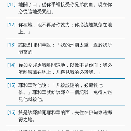
[11]
地開了口，從你手裡接受你兄弟的血。現在你
必從這地受咒詛。
[12]
你種地，地不再給你效力；你必流離飄蕩在地
上。」
[13]
該隱對耶和華說：「我的刑罰太重，過於我所
能當的。
[14]
你如今趕逐我離開這地，以致不見你面；我必
流離飄蕩在地上，凡遇見我的必殺我。」
[15]
耶和華對他說：「凡殺該隱的，必遭報七
倍。」耶和華就給該隱立一個記號，免得人遇
見他就殺他。
[16]
於是該隱離開耶和華的面，去住在伊甸東邊挪
得之地。