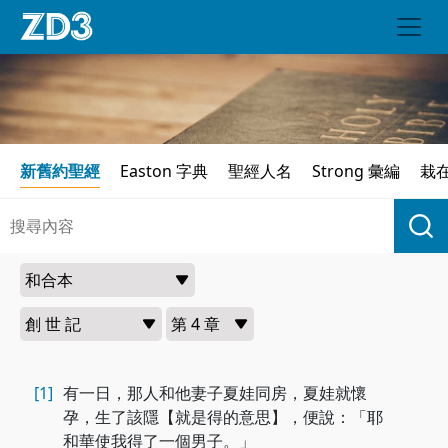
新舊約聖經
Easton 字典
聖經人名
Strong 彙編
栽
[1]
有一日，那人和他妻子夏娃同房，夏娃就懷
孕，生了該隱【就是得的意思】，便說：「耶
和華使我得了一個男子。」