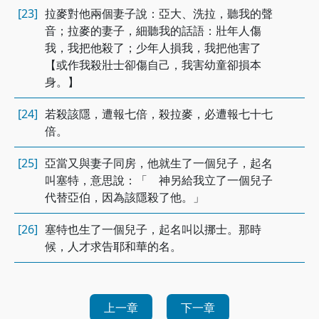
[23]
拉麥對他兩個妻子說：亞大、洗拉，聽我的聲
音；拉麥的妻子，細聽我的話語：壯年人傷
我，我把他殺了；少年人損我，我把他害了
【或作我殺壯士卻傷自己，我害幼童卻損本
身。】
[24]
若殺該隱，遭報七倍，殺拉麥，必遭報七十七
倍。
[25]
亞當又與妻子同房，他就生了一個兒子，起名
叫塞特，意思說：「 神另給我立了一個兒子
代替亞伯，因為該隱殺了他。」
[26]
塞特也生了一個兒子，起名叫以挪士。那時
候，人才求告耶和華的名。
上一章
下一章