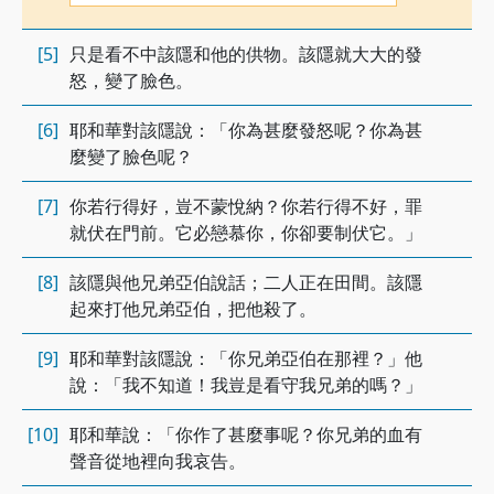
[5]
只是看不中該隱和他的供物。該隱就大大的發
怒，變了臉色。
[6]
耶和華對該隱說：「你為甚麼發怒呢？你為甚
麼變了臉色呢？
[7]
你若行得好，豈不蒙悅納？你若行得不好，罪
就伏在門前。它必戀慕你，你卻要制伏它。」
[8]
該隱與他兄弟亞伯說話；二人正在田間。該隱
起來打他兄弟亞伯，把他殺了。
[9]
耶和華對該隱說：「你兄弟亞伯在那裡？」他
說：「我不知道！我豈是看守我兄弟的嗎？」
[10]
耶和華說：「你作了甚麼事呢？你兄弟的血有
聲音從地裡向我哀告。