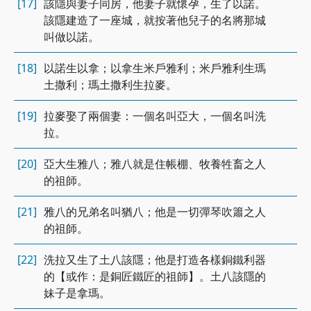
[17]
該隱與妻子同房，他妻子就懷孕，生了以諾。
該隱建造了一座城，就按著他兒子的名將那城
叫做以諾。
[18]
以諾生以拿；以拿生米戶雅利；米戶雅利生瑪
土撒利；瑪土撒利生拉麥。
[19]
拉麥娶了兩個妻：一個名叫亞大，一個名叫洗
拉。
[20]
亞大生雅八；雅八就是住帳棚、牧養牲畜之人
的祖師。
[21]
雅八的兄弟名叫猶八；他是一切彈琴吹簫之人
的祖師。
[22]
洗拉又生了土八該隱；他是打造各樣銅鐵利器
的【或作：是銅匠鐵匠的祖師】。土八該隱的
妹子是拿瑪。