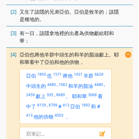
[2]
又生了該隱的兄弟亞伯。亞伯是牧羊的；該隱
是種地的。
[3]
有一日，該隱拿地裡的出產為供物獻給耶和
華；
[4]
亞伯也將他羊群中頭生的和羊的脂油獻上。耶
和華看中了亞伯和他的供物，
1893
1571
1931
6629
亞伯
也
將他
羊群
4480
,
1062
4480
,
中頭生的
和羊的脂油
2459
935
,
8689
3068
獻上
。
耶和華
看
8159
,
8799
413
1893
中了
#
亞伯
和
#
413
4503
他的供物
，
寫筆記...